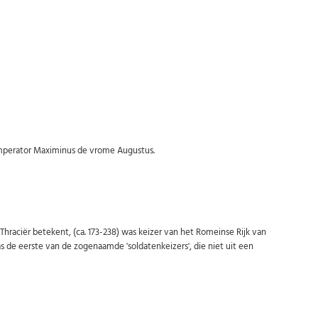
Abonneer u op onze nieuwsbrief
mperator Maximinus de vrome Augustus.
Schrijf u in voor onze gratis nieuwsbrief en ontvang wekelijks een
overzicht van de nieuwste munten en speciale aanbiedingen.
Uw
AANMELDEN
email
aciër betekent, (ca. 173-238) was keizer van het Romeinse Rijk van
as de eerste van de zogenaamde 'soldatenkeizers', die niet uit een
U kunt zich op elk moment weer afmelden via de nieuwsbrief.
Uw gegevens worden niet gedeeld met derden
Niet meer opnieuw tonen.