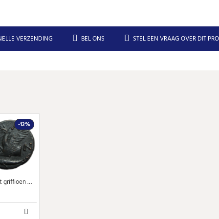
NELLE VERZENDING
BEL ONS
STEL EEN VRAAG OVER DIT PR
-12%
Griekse munten - Pan met griffioen mooi! (ME2469)