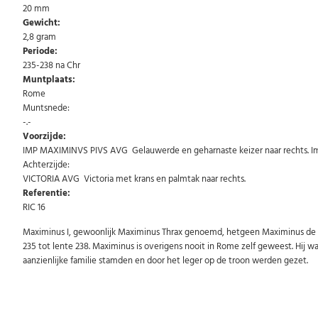
20 mm
Gewicht:
2,8 gram
Periode:
235-238 na Chr
Muntplaats:
Rome
Muntsnede:
-.-
Voorzijde:
IMP MAXIMINVS PIVS AVG Gelauwerde en geharnaste keizer naar rechts. I
Achterzijde:
VICTORIA AVG Victoria met krans en palmtak naar rechts.
Referentie:
RIC 16
Maximinus I, gewoonlijk Maximinus Thrax genoemd, hetgeen Maximinus de Thr
235 tot lente 238. Maximinus is overigens nooit in Rome zelf geweest. Hij w
aanzienlijke familie stamden en door het leger op de troon werden gezet.