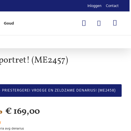
Inloggen
Contact
Goud
portret! (ME2457)
- PRIESTERGEREI VROEGE EN ZELDZAME DENARIUS! (ME2458)
€ 169,00
0
T
ria avg denarius