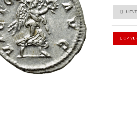
UITV
OP VE