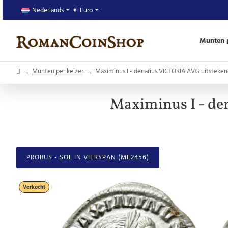
Nederlands
€
Euro
Munten p
home
Munten per keizer
Maximinus I - denarius VICTORIA AVG uitsteken
Maximinus I - de
PROBUS - SOL IN VIERSPAN (ME2456)
Verkocht