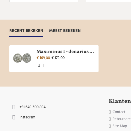
RECENT BEKEKEN
MEEST BEKEKEN
Maximinus I - denarius VICTORIA AVG uitstekend portret! (ME2457)
€ 169,00
€ 179,00
Klanten
+31 649 500 894
Contact
Instagram
Retournere
Site Map