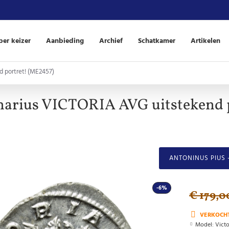
er keizer
Aanbieding
Archief
Schatkamer
Artikelen
d portret! (ME2457)
narius VICTORIA AVG uitstekend 
ANTONINUS PIUS 
-6%
€ 179,0
VERKOCH
Model:
Victo