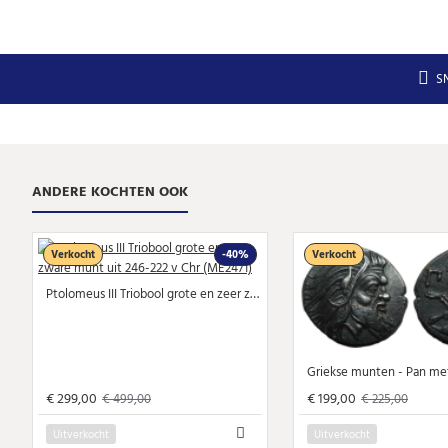
S
ANDERE KOCHTEN OOK
Verkocht
-40%
Verkocht
Ptolomeus III Triobool grote en zeer zware munt uit 246-222 v Chr (ME2471)
€ 299,00
€ 199,00
€ 499,00
€ 225,00
Uitverkocht
Uitverkocht