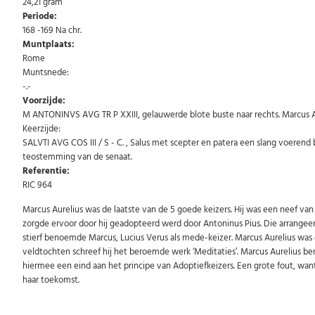
24,21 gram
Periode:
168 -169 Na chr.
Muntplaats:
Rome
Muntsnede:
-.-
Voorzijde:
M ANTONINVS AVG TR P XXIII, gelauwerde blote buste naar rechts. Marcus A
Keerzijde:
SALVTI AVG COS III / S - C. , Salus met scepter en patera een slang voerend
teostemming van de senaat.
Referentie:
RIC 964
Marcus Aurelius was de laatste van de 5 goede keizers. Hij was een neef van
zorgde ervoor door hij geadopteerd werd door Antoninus Pius. Die arrangeerd
stierf benoemde Marcus, Lucius Verus als mede-keizer. Marcus Aurelius was een
veldtochten schreef hij het beroemde werk ‘Meditaties’. Marcus Aurelius 
hiermee een eind aan het principe van Adoptiefkeizers. Een grote fout, wan
haar toekomst.