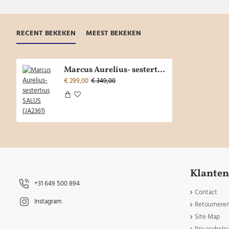
RECENT BEKEKEN
MEEST BEKEKEN
Marcus Aurelius- sestertius SALUS (JA2361)
€ 299,00
€ 349,00
Klanten
+31 649 500 894
Contact
Instagram
Retournere
Site Map