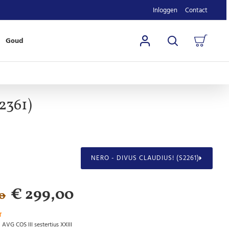
Inloggen
Contact
Goud
2361)
NERO - DIVUS CLAUDIUS! (S2261)
€ 299,00
0
T
i AVG COS III sestertius XXIII