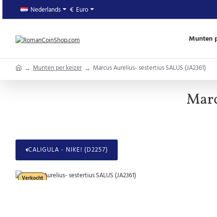
Nederlands
€
Euro
Munten p
home
Munten per keizer
Marcus Aurelius- sestertius SALUS (JA2361)
Marc
CALIGULA - NIKE! (D2257)
Verkocht