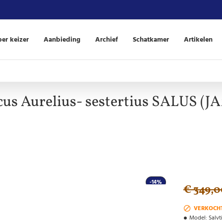
er keizer
Aanbieding
Archief
Schatkamer
Artikelen
us Aurelius- sestertius SALUS (JA
-14%
€ 349,0
VERKOCH
Model:
Salvt