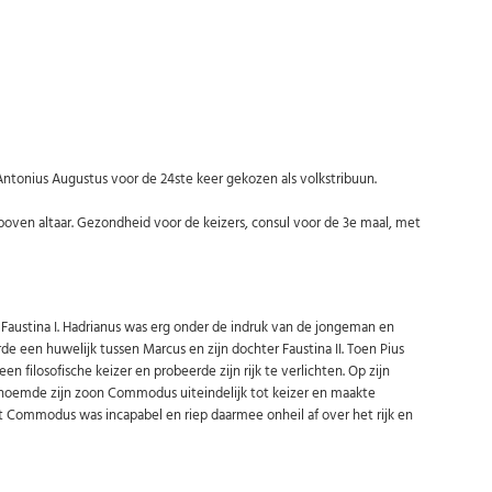
ntonius Augustus voor de 24ste keer gekozen als volkstribuun.
 boven altaar. Gezondheid voor de keizers, consul voor de 3e maal, met
Abonneer u op onze nieuwsbrief
Schrijf u in voor onze gratis nieuwsbrief en ontvang wekelijks een
overzicht van de nieuwste munten en speciale aanbiedingen.
Uw
 Faustina I. Hadrianus was erg onder de indruk van de jongeman en
AANMELDEN
email
e een huwelijk tussen Marcus en zijn dochter Faustina II. Toen Pius
 filosofische keizer en probeerde zijn rijk te verlichten. Op zijn
benoemde zijn zoon Commodus uiteindelijk tot keizer en maakte
U kunt zich op elk moment weer afmelden via de nieuwsbrief.
t Commodus was incapabel en riep daarmee onheil af over het rijk en
Uw gegevens worden niet gedeeld met derden
Niet meer opnieuw tonen.