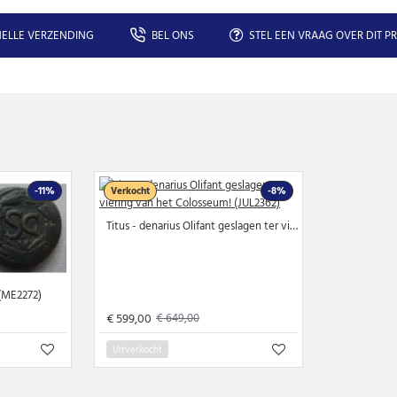
ELLE VERZENDING
BEL ONS
STEL EEN VRAAG OVER DIT P
-11%
Verkocht
-8%
Titus - denarius Olifant geslagen ter viering van het Colosseum! (JUL2362)
(ME2272)
€ 599,00
€ 649,00
Uitverkocht