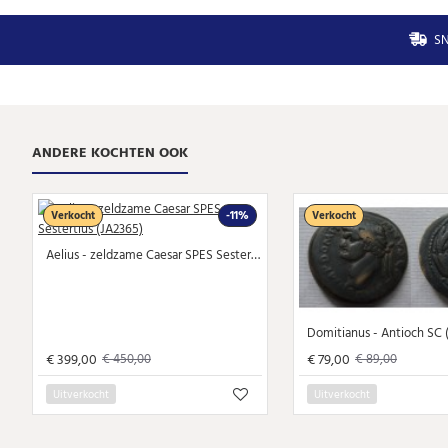
SN
ANDERE KOCHTEN OOK
Verkocht
-11%
Verkocht
Aelius - zeldzame Caesar SPES Sestertius (JA2365)
Domitianus - Antioch SC 
€ 399,00
€ 79,00
€ 450,00
€ 89,00
Uitverkocht
Uitverkocht