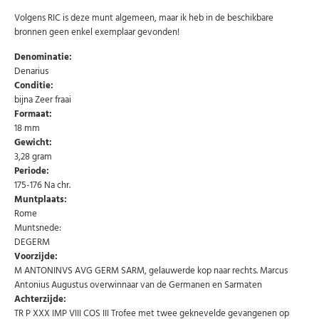
Volgens RIC is deze munt algemeen, maar ik heb in de beschikbare
bronnen geen enkel exemplaar gevonden!
Denominatie:
Denarius
Conditie:
bijna Zeer fraai
Formaat:
18 mm
Gewicht:
3,28 gram
Periode:
175-176 Na chr.
Muntplaats:
Abonneer u op onze nieuwsbrief
Rome
Muntsnede:
Schrijf u in voor onze gratis nieuwsbrief en ontvang
DEGERM
wekelijks een overzicht van de nieuwste munten en
speciale aanbiedingen.
Voorzijde:
M ANTONINVS AVG GERM SARM, gelauwerde kop naar rechts. Marcus
Uw
Antonius Augustus overwinnaar van de Germanen en Sarmaten
AANMELDEN
email
Achterzijde:
TR P XXX IMP VIII COS III Trofee met twee geknevelde gevangenen op