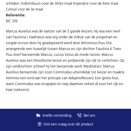
schilden. Volkstribuun voor de 30ste maal Imperator voor de 8ste maal
U kunt zich op elk moment weer afmelden via de nieuwsbrief.
Consul voor de 3e maal
Uw gegevens worden niet gedeeld met derden
Niet meer opnieuw tonen.
Referentie:
RIC 339
Marcus Aurelius was de laatste van de 5 goede keizers. Hij was een neef
van Faustina I. Hadrianus was erg onder de indruk van de jongeman en
zorgde ervoor door hij geadopteerd werd door Antoninus Pius. Die
arrangeerde een huwelijk tussen Marcus en zijn dochter Faustina II. Toen
Pius stierf benoemde Marcus, Lucius Verus als mede-keizer. Marcus
Aurelius was een filosofische keizer en probeerde zijn rijk te verlichten. Op
zijn veldtochten schreef hij het beroemde werk ‘Meditaties’. Marcus
Aurelius benoemde zijn zoon Commodus uiteindelijk tot keizer en maakte
hiermee een eind aan het principe van Adoptiefkeizers. Een grote fout,
want Commodus was incapabel en riep daarmee onheil af over het rijk en
haar toekomst.
Snelle verzending
Bel ons
Stel een vraag over dit product