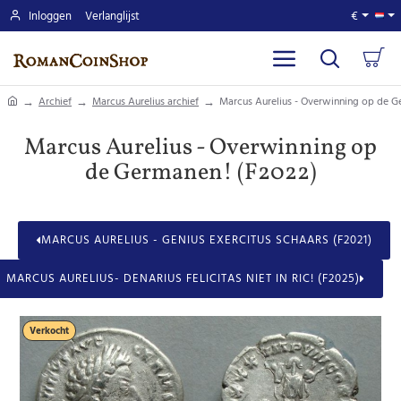
Inloggen
Verlanglijst
€
home
Archief
Marcus Aurelius archief
Marcus Aurelius - Overwinning op de G
Marcus Aurelius - Overwinning op
de Germanen! (F2022)
MARCUS AURELIUS - GENIUS EXERCITUS SCHAARS (F2021)
MARCUS AURELIUS- DENARIUS FELICITAS NIET IN RIC! (F2025)
Verkocht