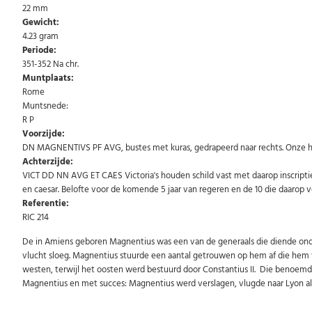
22 mm
Gewicht:
4.23 gram
Periode:
351-352 Na chr.
Muntplaats:
Rome
Muntsnede:
R P
Voorzijde:
DN MAGNENTIVS PF AVG, bustes met kuras, gedrapeerd naar rechts. Onze h
Achterzijde:
VICT DD NN AVG ET CAES Victoria's houden schild vast met daarop inscripti
en caesar. Belofte voor de komende 5 jaar van regeren en de 10 die daarop v
Referentie:
RIC 214
De in Amiens geboren Magnentius was een van de generaals die diende onder 
vlucht sloeg. Magnentius stuurde een aantal getrouwen op hem af die hem v
westen, terwijl het oosten werd bestuurd door Constantius II. Die benoemde 
Magnentius en met succes: Magnentius werd verslagen, vlugde naar Lyon al