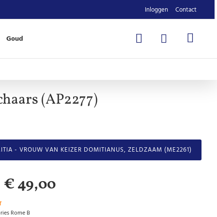
Inloggen
Contact
Goud
haars (AP2277)
ITIA - VROUW VAN KEIZER DOMITIANUS, ZELDZAAM (ME2261)
€ 49,00
T
ories Rome B