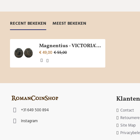
RECENT BEKEKEN
MEEST BEKEKEN
Magnentius - VICTORIA'S MET SCHILD ROME schaars (AP2277)
€ 49,00
€ 55,00
Klanten
+31 649 500 894
Contact
Retournere
Instagram
Site Map
Privacybele