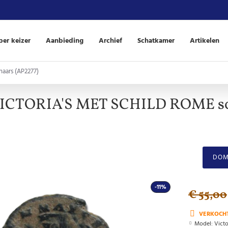
er keizer
Aanbieding
Archief
Schatkamer
Artikelen
aars (AP2277)
VICTORIA'S MET SCHILD ROME sc
DOM
-11%
€ 55,00
VERKOCH
Model:
Vict