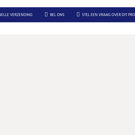
NELLE VERZENDING
BEL ONS
STEL EEN VRAAG OVER DIT PR