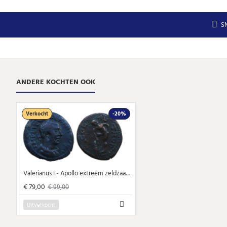
S
ANDERE KOCHTEN OOK
Verkocht
-20%
Valerianus I - Apollo extreem zeldzaam! (MA2318)
€ 79,00
€ 99,00
Uitverkocht