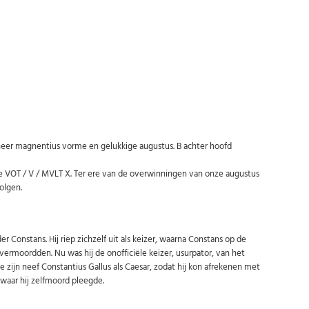
Abonneer u op onze nieuwsbrief
eer magnentius vorme en gelukkige augustus. B achter hoofd
Schrijf u in voor onze gratis nieuwsbrief en ontvang wekelijks een
overzicht van de nieuwste munten en speciale aanbiedingen.
e VOT / V / MVLT X. Ter ere van de overwinningen van onze augustus
olgen.
Uw
AANMELDEN
email
Constans. Hij riep zichzelf uit als keizer, waarna Constans op de
U kunt zich op elk moment weer afmelden via de nieuwsbrief.
ermoordden. Nu was hij de onofficiële keizer, usurpator, van het
Uw gegevens worden niet gedeeld met derden
Niet meer opnieuw tonen.
zijn neef Constantius Gallus als Caesar, zodat hij kon afrekenen met
waar hij zelfmoord pleegde.