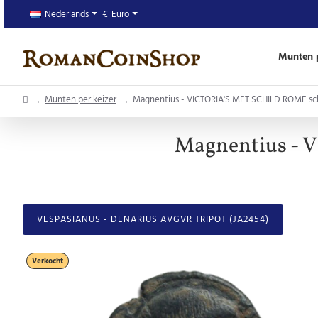
Nederlands
€
Euro
Munten p
home
Munten per keizer
Magnentius - VICTORIA'S MET SCHILD ROME sch
Magnentius - 
VESPASIANUS - DENARIUS AVGVR TRIPOT (JA2454)
Verkocht