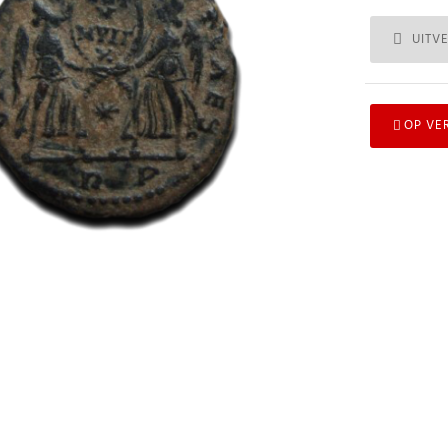
UITV
OP VE