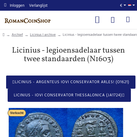
Inloggen
Verlanglijst
€
home
Archief
Licinius I archive
Licinius - legioensadelaar tussen twee standaa
Licinius - legioensadelaar tussen
twee standaarden (N1603)
LICINIUS - ARGENTEUS IOVI CONSERVATOR ARLES! (O1621)
LICINIUS - IOVI CONSERVATOR THESSALONICA (JA1724)
Verkocht