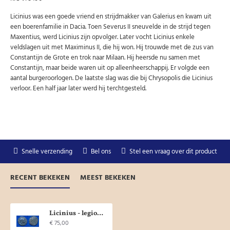
Licinius was een goede vriend en strijdmakker van Galerius en kwam uit
een boerenfamilie in Dacia. Toen Severus II sneuvelde in de strijd tegen
Maxentius, werd Licinius zijn opvolger. Later vocht Licinius enkele
veldslagen uit met Maximinus II, die hij won. Hij trouwde met de zus van
Constantijn de Grote en trok naar Milaan. Hij heersde nu samen met
Constantijn, maar beide waren uit op alleenheerschappij. Er volgde een
aantal burgeroorlogen. De laatste slag was die bij Chrysopolis die Licinius
verloor. Een half jaar later werd hij terchtgesteld.
Snelle verzending
Bel ons
Stel een vraag over dit product
RECENT BEKEKEN
MEEST BEKEKEN
Licinius - legioensadelaar tussen twee standaarden (N1603)
€ 75,00