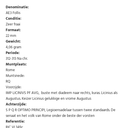
Denominatie:
AE3 Follis
Conditie:
Zeer fraai
Formaat:
22 mm
Gewicht:
4,06 gram
Periode:
312-313 Na chr.
Muntplaats:
Abonneer u op onze nieuwsbrief
Rome
Muntsnede:
Schrijf u in voor onze gratis nieuwsbrief en ontvang
wekelijks een overzicht van de nieuwste munten en
RQ
speciale aanbiedingen.
Voorzijde:
IMP LICINIVS PF AVG, buste met diadeem naar rechts, kuras. Licinius als
Uw
AANMELDEN
email
Augustus. Keizer Licinius gelukkige en vrome Augustus
Achterzijde:
S P Q R OPTIMO PRINCIPI, Legioensadelaar tussen twee standaards. De
U kunt zich op elk moment weer afmelden via de nieuwsbrief.
senaat en het volk van Rome onder de beste der vorsten
Uw gegevens worden niet gedeeld met derden
Referentie:
Niet meer opnieuw tonen.
RIC VI 349c