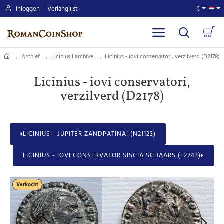
Inloggen
Verlanglijst
€
home
Archief
Licinius I archive
Licinius - iovi conservatori, verzilverd (D2178)
Licinius - iovi conservatori,
verzilverd (D2178)
LICINIUS - JUPITER ZANDPATINA! (N21123)
LICINIUS - IOVI CONSERVATOR SISCIA SCHAARS (F2243)
Verkocht