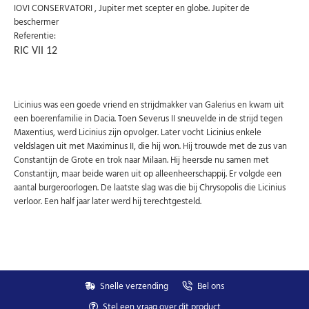
email
IOVI CONSERVATORI , Jupiter met scepter en globe. Jupiter de
beschermer
Referentie:
U kunt zich op elk moment weer afmelden via de nieuwsbrief.
RIC VII 12
Uw gegevens worden niet gedeeld met derden
Niet meer opnieuw tonen.
Licinius was een goede vriend en strijdmakker van Galerius en kwam uit
een boerenfamilie in Dacia. Toen Severus II sneuvelde in de strijd tegen
Maxentius, werd Licinius zijn opvolger. Later vocht Licinius enkele
veldslagen uit met Maximinus II, die hij won. Hij trouwde met de zus van
Constantijn de Grote en trok naar Milaan. Hij heersde nu samen met
Constantijn, maar beide waren uit op alleenheerschappij. Er volgde een
aantal burgeroorlogen. De laatste slag was die bij Chrysopolis die Licinius
verloor. Een half jaar later werd hij terechtgesteld.
Snelle verzending
Bel ons
Stel een vraag over dit product