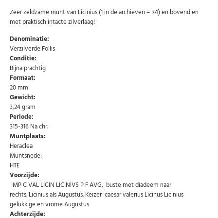
Zeer zeldzame munt van Licinius (1 in de archieven = R4) en bovendien
met praktisch intacte zilverlaag!
Denominatie:
Verzilverde Follis
Conditie:
Bijna prachtig
Formaat:
20 mm
Gewicht:
3,24 gram
Periode:
315-316 Na chr.
Muntplaats:
Heraclea
Muntsnede:
Abonneer u op onze nieuwsbrief
HTE
Voorzijde:
Schrijf u in voor onze gratis nieuwsbrief en ontvang
IMP C VAL LICIN LICINIVS P F AVG, buste met diadeem naar
wekelijks een overzicht van de nieuwste munten en
rechts. Licinius als Augustus. Keizer caesar valerius Licinus Licinius
speciale aanbiedingen.
gelukkige en vrome Augustus
Uw
Achterzijde:
AANMELDEN