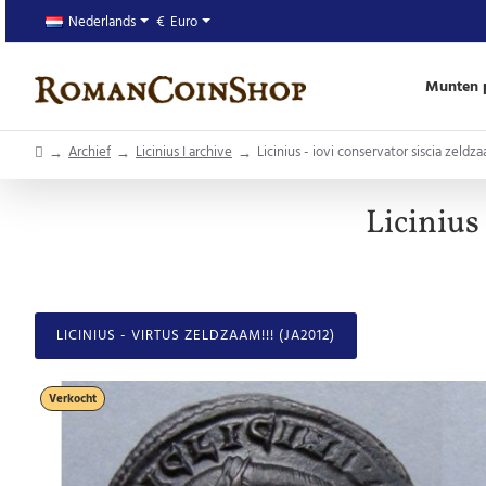
Nederlands
€
Euro
Munten p
home
Archief
Licinius I archive
Licinius - iovi conservator siscia zeldz
Licinius
LICINIUS - VIRTUS ZELDZAAM!!! (JA2012)
Verkocht