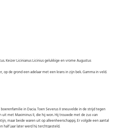
us. Keizer Licinianus Licinius gelukkige en vrome Augustus
Abonneer u op onze nieuwsbrief
, op de grond een adelaar met een krans in zijn bek. Gamma in veld.
Schrijf u in voor onze gratis nieuwsbrief en ontvang wekelijks een
overzicht van de nieuwste munten en speciale aanbiedingen.
Uw
AANMELDEN
email
boerenfamilie in Dacia. Toen Severus II sneuvelde in de strijd tegen
U kunt zich op elk moment weer afmelden via de nieuwsbrief.
en uit met Maximinus II, die hij won. Hij trouwde met de zus van
Uw gegevens worden niet gedeeld met derden
Niet meer opnieuw tonen.
ijn, maar beide waren uit op alleenheerschappij. Er volgde een aantal
n half jaar later werd hij terchtgesteld.