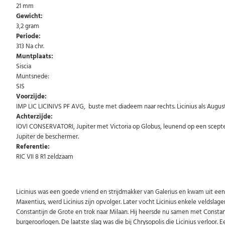
21 mm
Gewicht:
3,2 gram
Periode:
313 Na chr.
Muntplaats:
Siscia
Muntsnede:
SIS
Voorzijde:
IMP LIC LICINIVS PF AVG, buste met diadeem naar rechts. Licinius als August
Achterzijde:
IOVI CONSERVATORI, Jupiter met Victoria op Globus, leunend op een scepter
Jupiter de beschermer.
Referentie:
RIC VII 8 R1 zeldzaam
Licinius was een goede vriend en strijdmakker van Galerius en kwam uit een 
Maxentius, werd Licinius zijn opvolger. Later vocht Licinius enkele veldslag
Constantijn de Grote en trok naar Milaan. Hij heersde nu samen met Constant
burgeroorlogen. De laatste slag was die bij Chrysopolis die Licinius verloor. Ee