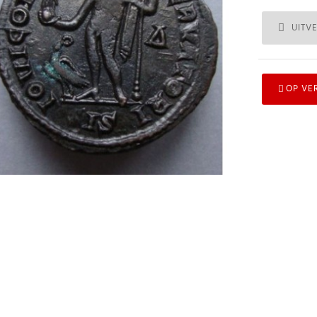
UITV
OP VE