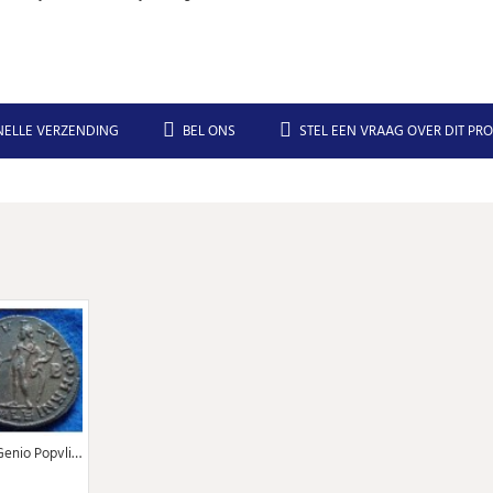
NELLE VERZENDING
BEL ONS
STEL EEN VRAAG OVER DIT PR
Maximianus - Grootfollis Genio Popvli Alexandria zware munt (D1947)