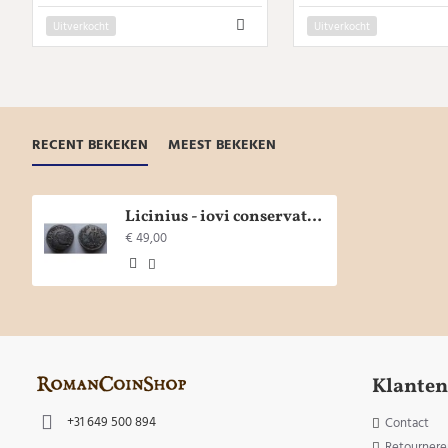
Uitverkocht
Uitverkocht
RECENT BEKEKEN
MEEST BEKEKEN
Licinius - iovi conservator siscia zeldzaam (JA2016)
€ 49,00
Klanten
+31 649 500 894
Contact
Retournere