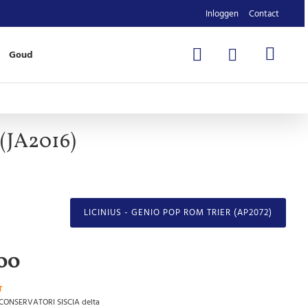
Inloggen
Contact
Goud
 (JA2016)
LICINIUS - GENIO POP ROM TRIER (AP2072)
00
T
 CONSERVATORI SISCIA delta