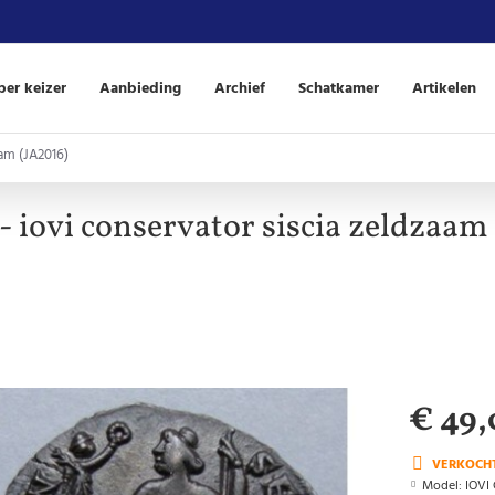
er keizer
Aanbieding
Archief
Schatkamer
Artikelen
aam (JA2016)
 - iovi conservator siscia zeldzaam
€ 49,
VERKOCH
Model:
IOVI