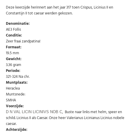
Deze keerzijde herinnert aan het jaar 317 toen Crispus, Licinius II en
Constantijn II tot caesar werden gekozen.
Denominatie:
AE3 Follis
Conditie:
Zeer fraai zandpatina!
Formaat:
19.5 mm
Gewicht:
3.36 gram
Periode:
321-324 Na chr.
Muntplaats:
Heraclea
Muntsnede:
SMHA
Abonneer u op onze nieuwsbrief
Voorzijde:
, Buste naar links met helm, speer en
Schrijf u in voor onze gratis nieuwsbrief en ontvang
D N VAL LICIN LICINIVS NOB C
wekelijks een overzicht van de nieuwste munten en
schild. Licinius II als Caesar. Onze heer Valerianus Licinianus Licinius nobele
speciale aanbiedingen.
caesar.
Achterzijde:
Uw