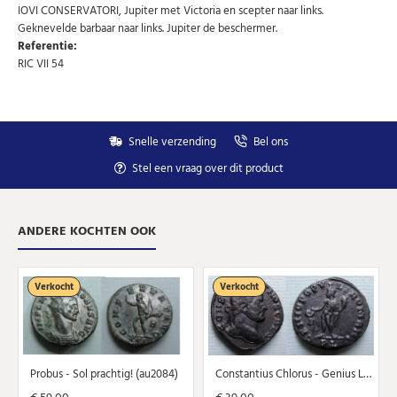
AANMELDEN
email
IOVI CONSERVATORI, Jupiter met Victoria en scepter naar links.
Geknevelde barbaar naar links. Jupiter de beschermer.
Referentie:
U kunt zich op elk moment weer afmelden via de nieuwsbrief.
RIC VII 54
Uw gegevens worden niet gedeeld met derden
Niet meer opnieuw tonen.
Snelle verzending
Bel ons
Stel een vraag over dit product
ANDERE KOCHTEN OOK
Verkocht
Verkocht
Probus - Sol prachtig! (au2084)
Constantius Chlorus - Genius Lyon (au2071)