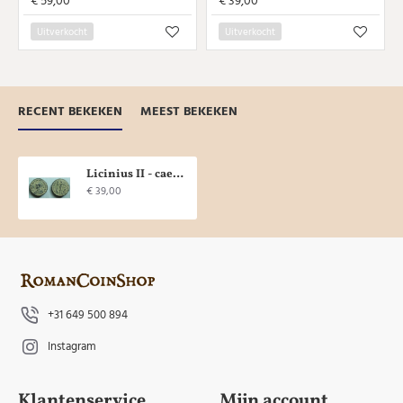
€ 59,00
€ 39,00
Uitverkocht
Uitverkocht
RECENT BEKEKEN
MEEST BEKEKEN
Licinius II - caesar met hem, schild en speer! (AU2053)
€ 39,00
+31 649 500 894
Instagram
Klantenservice
Mijn account