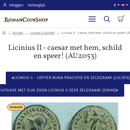
Inloggen
Verlanglijst
€
home
Archief
Licinius II archief
Licinius II - caesar met hem, schild en speer! 
Licinius II - caesar met hem, schild
en speer! (AU2053)
LICINIUS II - JUPITER BIJNA PRACHTIG EN ZELDZAAM! (JUL1913)
 UITGAVE MET ZIJN ZOON LICINIUS II ZEER ZELDZAAM! (O1949)
Verkocht