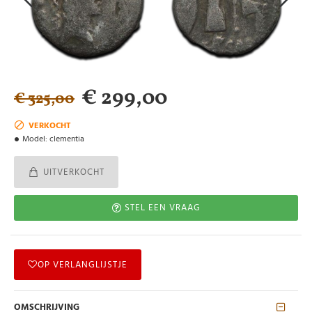
€ 299,00
€ 325,00
VERKOCHT
Model:
clementia
UITVERKOCHT
STEL EEN VRAAG
OP VERLANGLIJSTJE
OMSCHRIJVING