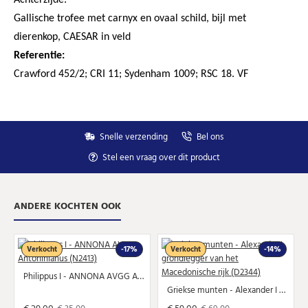
Achterzijde:
Gallische trofee met carnyx en ovaal schild, bijl met
dierenkop, CAESAR in veld
Referentie:
Crawford 452/2; CRI 11; Sydenham 1009; RSC 18. VF
Snelle verzending
Bel ons
Stel een vraag over dit product
ANDERE KOCHTEN OOK
Verkocht
-17%
Verkocht
-14%
Philippus I - ANNONA AVGG Antoninianus (N2413)
Griekse munten - Alexander I grondlegger van het Macedonische rijk (D2344)