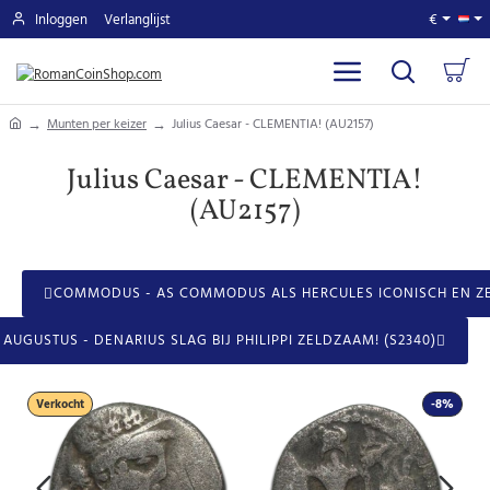
Inloggen
Verlanglijst
€
home
Munten per keizer
Julius Caesar - CLEMENTIA! (AU2157)
Julius Caesar - CLEMENTIA!
(AU2157)
COMMODUS - AS COMMODUS ALS HERCULES ICONISCH EN ZE
AUGUSTUS - DENARIUS SLAG BIJ PHILIPPI ZELDZAAM! (S2340)
Verkocht
-8%