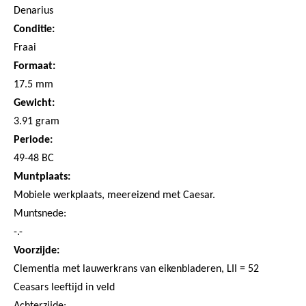
Denarius
Conditie:
Fraai
Formaat:
17.5 mm
Abonneer u op onze nieuwsbrief
Gewicht:
Schrijf u in voor onze gratis nieuwsbrief en ontvang
3.91 gram
wekelijks een overzicht van de nieuwste munten en
speciale aanbiedingen.
Periode:
49-48 BC
Uw
AANMELDEN
email
Muntplaats:
Mobiele werkplaats, meereizend met Caesar.
U kunt zich op elk moment weer afmelden via de nieuwsbrief.
Muntsnede:
Uw gegevens worden niet gedeeld met derden
Niet meer opnieuw tonen.
-.-
Voorzijde:
Clementia met lauwerkrans van eikenbladeren, LII = 52
Ceasars leeftijd in veld