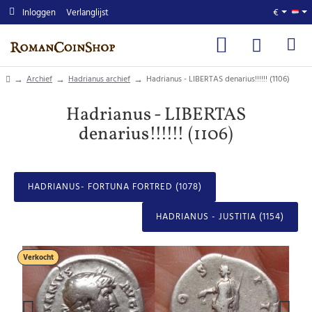
Inloggen
Verlanglijst
€
home
Archief
Hadrianus archief
Hadrianus - LIBERTAS denarius!!!!!! (1106)
Hadrianus - LIBERTAS
denarius!!!!!! (1106)
HADRIANUS- FORTUNA FORTRED (1078)
HADRIANUS - JUSTITIA (1154)
Verkocht