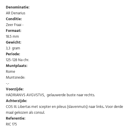
Denominatie:
AR Denarius
Conditie:
Zeer Fraai -
Formaat:
18.5 mm
Gewicht:
3,3 gram
Periode:
125-128 Na chr.
Abonneer u op onze nieuwsbrief
Muntplaats:
Rome
Schrijf u in voor onze gratis nieuwsbrief en ontvang
wekelijks een overzicht van de nieuwste munten en
Muntsnede:
speciale aanbiedingen.
-.-
Voorzijde:
Uw
AANMELDEN
email
HADRIANVS AVGVSTVS, gelauwerde buste naar rechts.
Achterzijde:
COS III. Libertas met scepter en pileus (slavenmuts) naar links.. Voor derde
U kunt zich op elk moment weer afmelden via de nieuwsbrief.
maal gekozen als consul.
Uw gegevens worden niet gedeeld met derden
Referentie:
Niet meer opnieuw tonen.
RIC 175