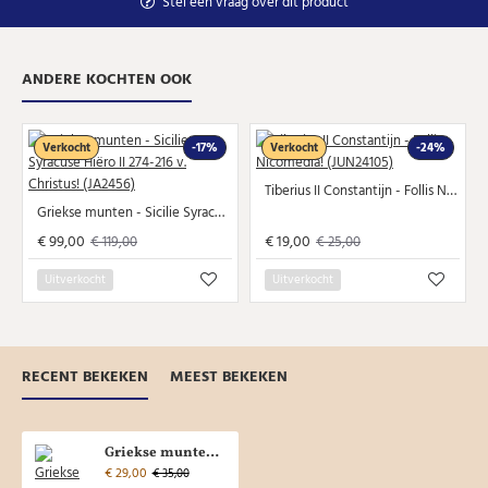
Stel een vraag over dit product
ANDERE KOCHTEN OOK
Verkocht
-17%
Verkocht
-24%
Tiberius II Constantijn - Follis Nicomedia! (JUN24105)
Griekse munten - Sicilie Syracuse Hiëro II 274-216 v. Christus! (JA2456)
€ 99,00
€ 19,00
€ 119,00
€ 25,00
Uitverkocht
Uitverkocht
RECENT BEKEKEN
MEEST BEKEKEN
Griekse munten - Sicilie Syracuse Hiëro II drietand (MA2472)
€ 29,00
€ 35,00