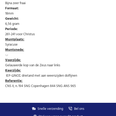
Bijna zeer fraai
Formaat:
Abonneer u op onze nieuwsbrief
18mm
Gewicht:
Schrijf u in voor onze gratis nieuwsbrief en ontvang
6,56 gram
wekelijks een overzicht van de nieuwste munten en
Periode:
speciale aanbiedingen.
261-241 voor Christus
Uw
Muntplaats:
AANMELDEN
email
Syracuse
Muntsnede:
-.-
U kunt zich op elk moment weer afmelden via de nieuwsbrief.
Voorzijde:
Uw gegevens worden niet gedeeld met derden
Gelauwerde kop van de Zeus naar links
Niet meer opnieuw tonen.
Keerzijde:
IEP-ΩNOΣ drietand met aan weerszijden dolfijnen
Referentie:
CNS II, n. 194 SNG Copenhagen 844 SNG ANS 965
Snelle verzending
Bel ons