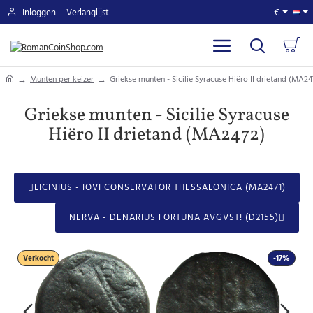
Inloggen
Verlanglijst
€
home
Munten per keizer
Griekse munten - Sicilie Syracuse Hiëro II drietand (MA24
Griekse munten - Sicilie Syracuse
Hiëro II drietand (MA2472)
LICINIUS - IOVI CONSERVATOR THESSALONICA (MA2471)
NERVA - DENARIUS FORTUNA AVGVST! (D2155)
Verkocht
-17%