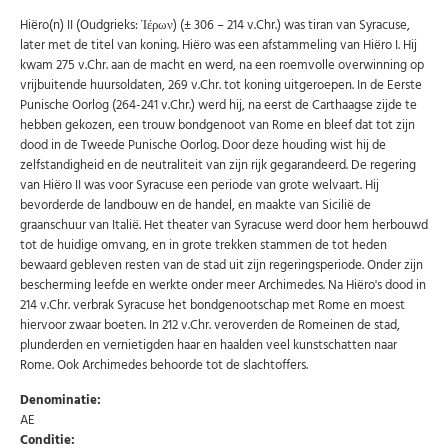
Hiëro(n) II (Oudgrieks: Ἱέρων) (± 306 – 214 v.Chr.) was tiran van Syracuse,
later met de titel van koning. Hiëro was een afstammeling van Hiëro I. Hij
kwam 275 v.Chr. aan de macht en werd, na een roemvolle overwinning op
vrijbuitende huursoldaten, 269 v.Chr. tot koning uitgeroepen. In de Eerste
Punische Oorlog (264-241 v.Chr.) werd hij, na eerst de Carthaagse zijde te
hebben gekozen, een trouw bondgenoot van Rome en bleef dat tot zijn
dood in de Tweede Punische Oorlog. Door deze houding wist hij de
zelfstandigheid en de neutraliteit van zijn rijk gegarandeerd. De regering
van Hiëro II was voor Syracuse een periode van grote welvaart. Hij
bevorderde de landbouw en de handel, en maakte van Sicilië de
graanschuur van Italië. Het theater van Syracuse werd door hem herbouwd
tot de huidige omvang, en in grote trekken stammen de tot heden
bewaard gebleven resten van de stad uit zijn regeringsperiode. Onder zijn
bescherming leefde en werkte onder meer Archimedes. Na Hiëro's dood in
214 v.Chr. verbrak Syracuse het bondgenootschap met Rome en moest
hiervoor zwaar boeten. In 212 v.Chr. veroverden de Romeinen de stad,
plunderden en vernietigden haar en haalden veel kunstschatten naar
Rome. Ook Archimedes behoorde tot de slachtoffers.
Denominatie:
AE
Conditie: