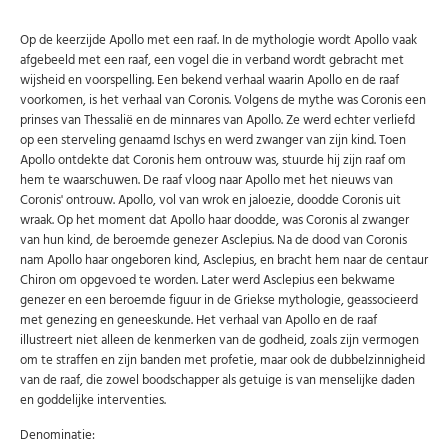
Op de keerzijde Apollo met een raaf. In de mythologie wordt Apollo vaak
afgebeeld met een raaf, een vogel die in verband wordt gebracht met
wijsheid en voorspelling. Een bekend verhaal waarin Apollo en de raaf
voorkomen, is het verhaal van Coronis. Volgens de mythe was Coronis een
prinses van Thessalië en de minnares van Apollo. Ze werd echter verliefd
op een sterveling genaamd Ischys en werd zwanger van zijn kind. Toen
Apollo ontdekte dat Coronis hem ontrouw was, stuurde hij zijn raaf om
hem te waarschuwen. De raaf vloog naar Apollo met het nieuws van
Coronis' ontrouw. Apollo, vol van wrok en jaloezie, doodde Coronis uit
wraak. Op het moment dat Apollo haar doodde, was Coronis al zwanger
van hun kind, de beroemde genezer Asclepius. Na de dood van Coronis
nam Apollo haar ongeboren kind, Asclepius, en bracht hem naar de centaur
Chiron om opgevoed te worden. Later werd Asclepius een bekwame
genezer en een beroemde figuur in de Griekse mythologie, geassocieerd
met genezing en geneeskunde. Het verhaal van Apollo en de raaf
illustreert niet alleen de kenmerken van de godheid, zoals zijn vermogen
om te straffen en zijn banden met profetie, maar ook de dubbelzinnigheid
van de raaf, die zowel boodschapper als getuige is van menselijke daden
Abonneer u op onze nieuwsbrief
en goddelijke interventies.
Schrijf u in voor onze gratis nieuwsbrief en ontvang
Denominatie:
wekelijks een overzicht van de nieuwste munten en