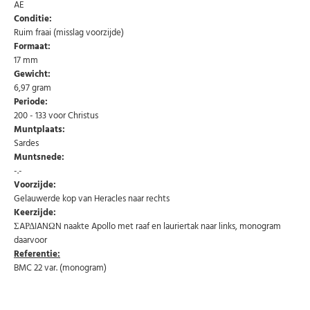
speciale aanbiedingen.
AE
Conditie:
Uw
Ruim fraai (misslag voorzijde)
AANMELDEN
email
Formaat:
17 mm
Gewicht:
U kunt zich op elk moment weer afmelden via de nieuwsbrief.
6,97 gram
Uw gegevens worden niet gedeeld met derden
Niet meer opnieuw tonen.
Periode:
200 - 133 voor Christus
Muntplaats:
Sardes
Muntsnede:
-.-
Voorzijde:
Gelauwerde kop van Heracles naar rechts
Keerzijde:
ΣAΡΔIANΩN naakte Apollo met raaf en lauriertak naar links, monogram
daarvoor
Referentie:
BMC 22 var. (monogram)