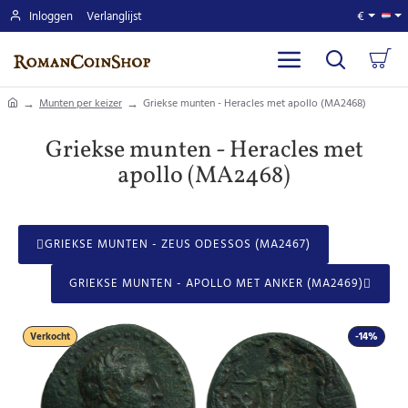
Inloggen
Verlanglijst
€
home
Munten per keizer
Griekse munten - Heracles met apollo (MA2468)
Griekse munten - Heracles met
apollo (MA2468)
GRIEKSE MUNTEN - ZEUS ODESSOS (MA2467)
GRIEKSE MUNTEN - APOLLO MET ANKER (MA2469)
Verkocht
-14%