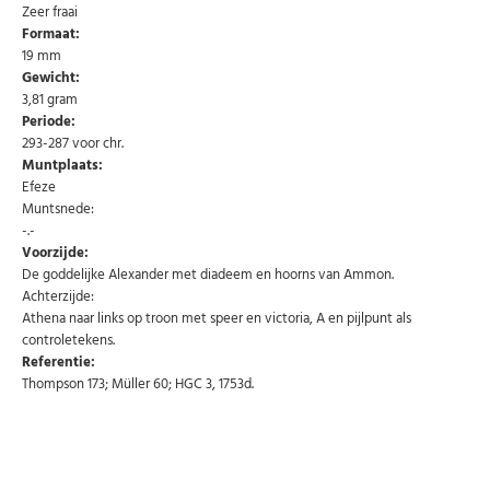
Zeer fraai
Formaat:
19 mm
U kunt zich op elk moment weer afmelden via de nieuwsbrief.
Gewicht:
Uw gegevens worden niet gedeeld met derden
Niet meer opnieuw tonen.
3,81 gram
Periode:
293-287 voor chr.
Muntplaats:
Efeze
Muntsnede:
-.-
Voorzijde:
De goddelijke Alexander met diadeem en hoorns van Ammon.
Achterzijde:
Athena naar links op troon met speer en victoria, A en pijlpunt als
controletekens.
Referentie:
Thompson 173; Müller 60; HGC 3, 1753d.