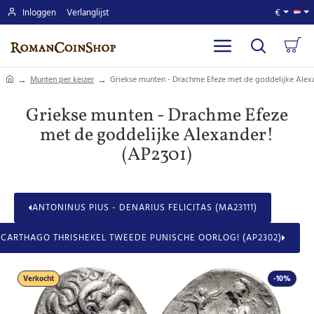
Inloggen
Verlanglijst
€
home
Munten per keizer
Griekse munten - Drachme Efeze met de goddelijke Alex
Griekse munten - Drachme Efeze
met de goddelijke Alexander!
(AP2301)
ANTONINUS PIUS - DENARIUS FELICITAS (MA23111)
 CARTHAGO THRISHEKEL TWEEDE PUNISCHE OORLOG! (AP2302)
Verkocht
-10%