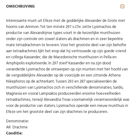
OMSCHRIJVING
Interessante munt uit Efeze met de goddelijke Alexander de Grote met
hoorns van Ammon. Tot ten minste 297 v.Chr. zette Lysimachos de
productie van Alexandrijnse types voort in de keizerlijke munthuizen
onder zijn controle om zowel staters als drachmen en in zeer beperkte
mate tetradrachmen te leveren. Voor het grootste deel van zijn behofte
aan tetradrachmes lijkt het erop dat hij vertrouwde op zijn goede vriend
en collega Kassander, die de Macedonische munthuizen in Pella en
Amphipolis exploiteerde. In 297 stierf Kassander en na zijn dood
veranderde Lysimachos de ontwerpen op zijn munten met het hoofd van
de vergoddelijkte Alexander op de voorzijde en een zittende Athena
Nikephoros op de achterkant. Tussen 293 en 287 specialiseerden de
munthuizen van Lysimachos zich in verschillende denominaties. Sardis,
Magnesia en vooral Lampsakos produceerden enorme hoeveelheden
tetradrachmes, terwijl Alexandria Troas voornamelijk verantwoordelijk was
Abonneer u op onze nieuwsbrief
voor de productie van staters. Lysimachos opende een nieuw munthuis in
Efeze om het grootste deel van zijn drachmes te produceren.
Schrijf u in voor onze gratis nieuwsbrief en ontvang
wekelijks een overzicht van de nieuwste munten en
speciale aanbiedingen.
Denominatie:
AR Drachme
Uw
Conditie:
AANMELDEN
email