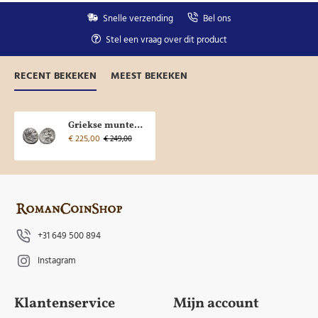
Snelle verzending
Bel ons
Stel een vraag over dit product
RECENT BEKEKEN
MEEST BEKEKEN
Griekse munten - Drachme Efeze met de goddelijke Alexander! (AP2301)
€ 225,00
€ 249,00
+31 649 500 894
Instagram
Klantenservice
Mijn account