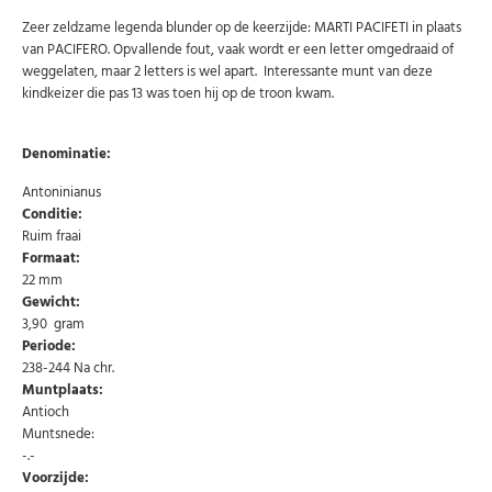
Zeer zeldzame legenda blunder op de keerzijde: MARTI PACIFETI in plaats
van PACIFERO. Opvallende fout, vaak wordt er een letter omgedraaid of
weggelaten, maar 2 letters is wel apart. Interessante munt van deze
kindkeizer die pas 13 was toen hij op de troon kwam.
Denominatie:
Antoninianus
Conditie:
Ruim fraai
Formaat:
22 mm
Gewicht:
Abonneer u op onze nieuwsbrief
3,90 gram
Periode:
Schrijf u in voor onze gratis nieuwsbrief en ontvang
238-244 Na chr.
wekelijks een overzicht van de nieuwste munten en
speciale aanbiedingen.
Muntplaats:
Antioch
Uw
Muntsnede:
AANMELDEN
email
-.-
Voorzijde:
Choose Preferred Language