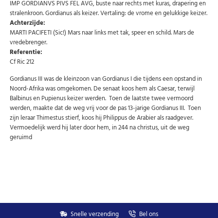
IMP GORDIANVS PIVS FEL AVG, buste naar rechts met kuras, drapering en
stralenkroon. Gordianus als keizer. Vertaling: de vrome en gelukkige keizer.
Nederlands
English
Achterzijde:
MARTI PACIFETI (Sic!) Mars naar links met tak, speer en schild. Mars de
vredebrenger.
Referentie:
U kunt zich op elk moment weer afmelden via de nieuwsbrief.
Cf Ric 212
Uw gegevens worden niet gedeeld met derden
Niet meer opnieuw tonen.
Gordianus III was de kleinzoon van Gordianus I die tijdens een opstand in
Noord-Afrika was omgekomen. De senaat koos hem als Caesar, terwijl
Balbinus en Pupienus keizer werden. Toen de laatste twee vermoord
werden, maakte dat de weg vrij voor de pas 13-jarige Gordianus III. Toen
zijn leraar Thimestus stierf, koos hij Philippus de Arabier als raadgever.
Vermoedelijk werd hij later door hem, in 244 na christus, uit de weg
geruimd
Snelle verzending
Bel ons