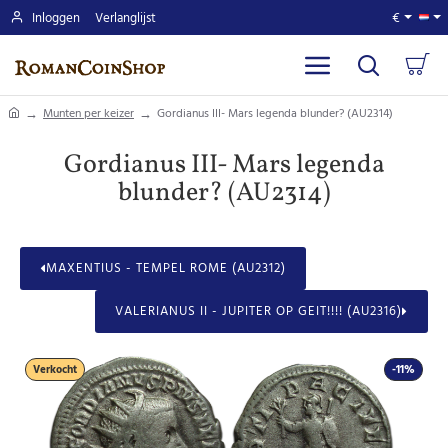
Inloggen
Verlanglijst
€
home
Munten per keizer
Gordianus III- Mars legenda blunder? (AU2314)
Gordianus III- Mars legenda
blunder? (AU2314)
MAXENTIUS - TEMPEL ROME (AU2312)
VALERIANUS II - JUPITER OP GEIT!!!! (AU2316)
Verkocht
-11%