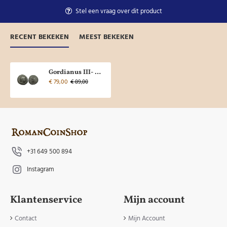
Stel een vraag over dit product
RECENT BEKEKEN
MEEST BEKEKEN
Gordianus III- Mars legenda blunder? (AU2314)
€ 79,00
€ 89,00
+31 649 500 894
Instagram
Klantenservice
Mijn account
Contact
Mijn Account