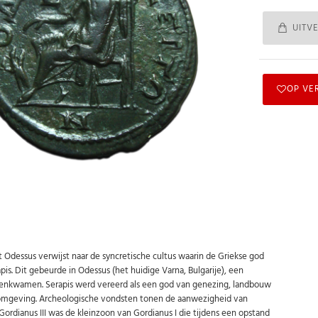
UITV
OP VE
t Odessus verwijst naar de syncretische cultus waarin de Griekse god
. Dit gebeurde in Odessus (het huidige Varna, Bulgarije), een
amenkwamen. Serapis werd vereerd als een god van genezing, landbouw
le omgeving. Archeologische vondsten tonen de aanwezigheid van
dianus III was de kleinzoon van Gordianus I die tijdens een opstand