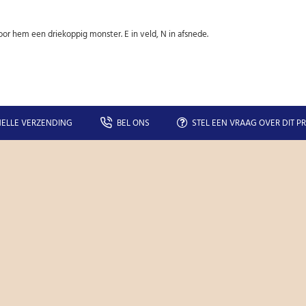
or hem een driekoppig monster. E in veld, N in afsnede.
ELLE VERZENDING
BEL ONS
STEL EEN VRAAG OVER DIT P