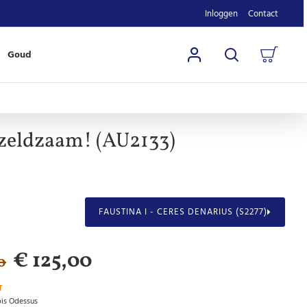
Inloggen
Contact
Goud
 zeldzaam! (AU2133)
FAUSTINA I - CERES DENARIUS (S2277)
€ 125,00
0
T
pis Odessus