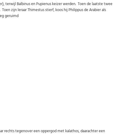
), terwijl Balbinus en Pupienus keizer werden. Toen de laatste twee
oen zijn leraar Thimestus stierf, koos hij Philippus de Arabier als
 weg geruimd
Abonneer u op onze nieuwsbrief
Schrijf u in voor onze gratis nieuwsbrief en ontvang wekelijks een
overzicht van de nieuwste munten en speciale aanbiedingen.
Uw
AANMELDEN
email
U kunt zich op elk moment weer afmelden via de nieuwsbrief.
Uw gegevens worden niet gedeeld met derden
Niet meer opnieuw tonen.
 rechts tegenover een oppergod met kalathos, daarachter een