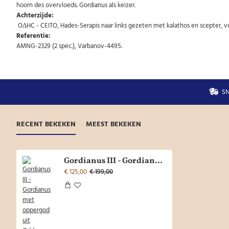
hoorn des overvloeds. Gordianus als keizer.
Achterzijde:
OΔHC - CEITO, Hades-Serapis naar links gezeten met kalathos en scepter, vo
Referentie:
AMNG-2329 (2 spec.), Varbanov-4495.
SN
RECENT BEKEKEN
MEEST BEKEKEN
Gordianus III - Gordianus met oppergod uit Oddesus zeldzaam! (AU2133)
€ 125,00
€ 199,00