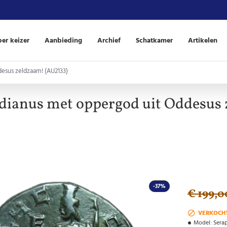
er keizer
Aanbieding
Archief
Schatkamer
Artikelen
desus zeldzaam! (AU2133)
rdianus met oppergod uit Oddesus
-37%
€ 199,0
VERKOCH
Model:
Sera