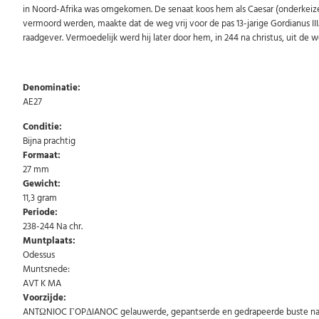
in Noord-Afrika was omgekomen. De senaat koos hem als Caesar (onderkeizer
vermoord werden, maakte dat de weg vrij voor de pas 13-jarige Gordianus III. T
raadgever. Vermoedelijk werd hij later door hem, in 244 na christus, uit de
Denominatie:
AE27
Conditie:
Bijna prachtig
Formaat:
27 mm
Gewicht:
11,3 gram
Periode:
238-244 Na chr.
Muntplaats:
Odessus
Muntsnede:
AVT K MA
Voorzijde:
ANTΩNIOC ΓOPΔIANOC gelauwerde, gepantserde en gedrapeerde buste naar