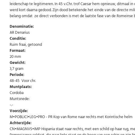
leiderschap te legitimeren. In 45 v.Chr. trof Caesar hem opnieuw, ditmaal in
werd kort daarna gedood. Zijn dood betekende het einde van de directe milita
belang omdat ze direct verbonden is met de laatste fase van de Romeinse b
Denominatie:
AR Denarius
Conditie:
Ruim fraai, getoond
Formaat:
20 mm
Gewicht:
3,7 gram
Periode:
48-45 Voor chr.
Muntplaats:
Cordoba
Muntsnede:
-.-
Voorzijde:
M•POBLICI•LEG•PRO - PR Kop van Rome naar rechts met Korintische helm
Achterzijde:
CN•MAGNVS•IMP Hispania staat naar rechts, met een schild op haar rug, me
Pompeiaanse soldaat, die naar links staat op de boeg van een schip en zijn l