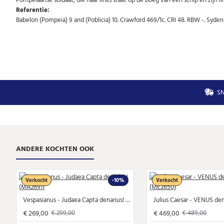
Referentie:
Babelon (Pompeia) 9 and (Poblicia) 10. Crawford 469/1c. CRI 48. RBW -. Syd
SN
ANDERE KOCHTEN OOK
Verkocht
-10%
Verkocht
Vespasianus - Judaea Capta denarius! (MA2691)
€ 269,00
€ 469,00
€ 299,00
€ 489,00