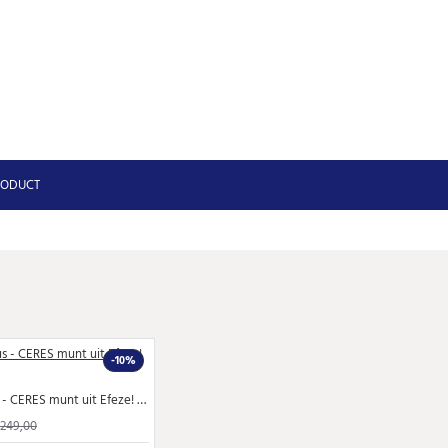
RODUCT
-10%
Vespasianus - CERES munt uit Efeze! (AP2689)
 249,00