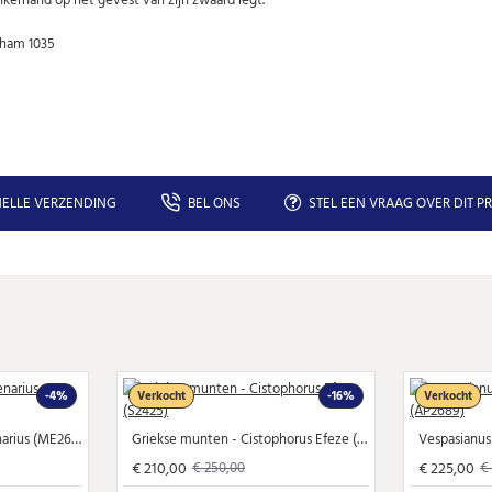
U kunt zich op elk moment weer afmelden via de nieuwsbrief.
Uw gegevens worden niet gedeeld met derden
enham 1035
Niet meer opnieuw tonen.
ELLE VERZENDING
BEL ONS
STEL EEN VRAAG OVER DIT P
-4%
Verkocht
-16%
Verkocht
Julius Caesar - VENUS denarius (ME2650)
Griekse munten - Cistophorus Efeze (S2425)
€ 210,00
€ 225,00
€ 250,00
€