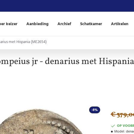
er keizer
Aanbieding
Archief
Schatkamer
Artikelen
arius met Hispania (ME2654)
mpeius jr - denarius met Hispani
-8%
€ 379,0
OP VOOR
Model:
denar