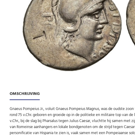
OMSCHRIJVING
Gnaeus Pompeius Jr., voluit Gnaeus Pompeius Magnus, was de oudste zoon
rond 75 v.Chr. geboren en groeide op in de politieke en militaire top van de
v.Chr., bij de slag bij Pharsalus tegen Julius Caesar, vluchtte hij samen met
van Romeinse aanhangers en lokale bondgenoten om de strijd tegen Caesar v
personificatie van Hispania te zien is, vaak samen met een Pompeiaanse sold