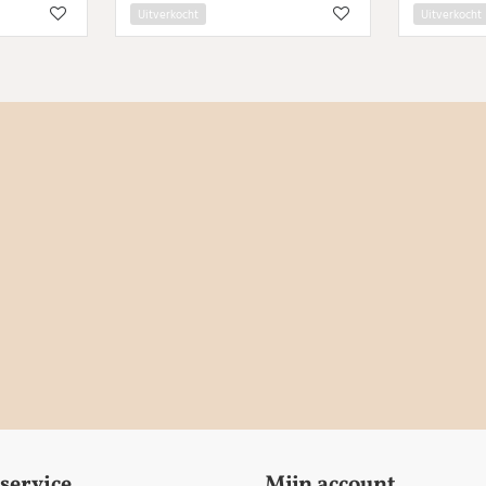
Uitverkocht
Uitverkocht
service
Mijn account