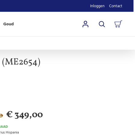
Inloggen
Contact
Goud
a (ME2654)
€ 349,00
0
RAAD
ius Hispania