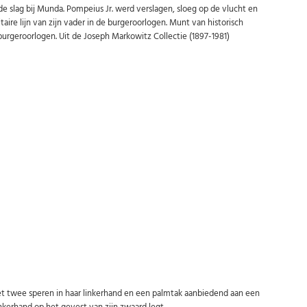
 de slag bij Munda. Pompeius Jr. werd verslagen, sloeg op de vlucht en
ire lijn van zijn vader in de burgeroorlogen. Munt van historisch
urgeroorlogen. Uit de Joseph Markowitz Collectie (1897-1981)
Abonneer u op onze nieuwsbrief
Schrijf u in voor onze gratis nieuwsbrief en ontvang wekelijks een
overzicht van de nieuwste munten en speciale aanbiedingen.
Uw
AANMELDEN
email
Choose
Preferred
Nederlands
English
Language
t twee speren in haar linkerhand en een palmtak aanbiedend aan een
inkerhand op het gevest van zijn zwaard legt.