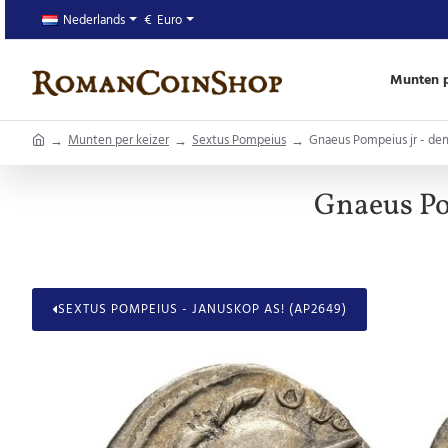
Nederlands
€
Euro
Munten p
home
Munten per keizer
Sextus Pompeius
Gnaeus Pompeius jr - den
Gnaeus Po
SEXTUS POMPEIUS - JANUSKOP AS! (AP2649)