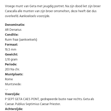
Vroege munt van Geta met jeugdig portret. Na zijn dood liet zijn broer
Caracalla alle munten van zijn broer omsmelten, deze heeft dat dus
overleefd. Aankoeksels voorzijde.
Denominatie:
AR Denarius
Conditie:
Ruim fraai (aankoeksels)
Formaat:
19,5 mm
Gewicht:
3,10 gram
Periode:
203 Na chr.
Muntplaats:
Rome
Muntsnede:
-.-
Voorzijde:
Abonneer u op onze nieuwsbrief
P SEPT GETA CAES PONT, gedrapeerde buste naar rechts. Geta als
Caesar. Publius Septimius Caesar Priester.
Schrijf u in voor onze gratis nieuwsbrief en ontvang
wekelijks een overzicht van de nieuwste munten en
Achterzijde:
speciale aanbiedingen.