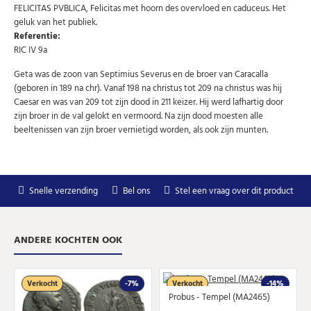
FELICITAS PVBLICA, Felicitas met hoorn des overvloed en caduceus. Het
geluk van het publiek.
Uw
AANMELDEN
email
Referentie:
RIC IV 9a
Geta was de zoon van Septimius Severus en de broer van Caracalla
U kunt zich op elk moment weer afmelden via de nieuwsbrief.
Uw gegevens worden niet gedeeld met derden
(geboren in 189 na chr). Vanaf 198 na christus tot 209 na christus was hij
Niet meer opnieuw tonen.
Caesar en was van 209 tot zijn dood in 211 keizer. Hij werd lafhartig door
zijn broer in de val gelokt en vermoord. Na zijn dood moesten alle
beeltenissen van zijn broer vernietigd worden, als ook zijn munten.
Snelle verzending
Bel ons
Stel een vraag over dit product
ANDERE KOCHTEN OOK
Verkocht
-7%
Verkocht
-14%
Probus - Tempel (MA2465)