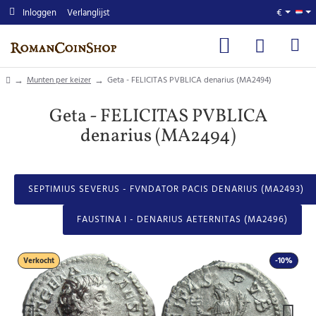
Inloggen
Verlanglijst
€
home
Munten per keizer
Geta - FELICITAS PVBLICA denarius (MA2494)
Geta - FELICITAS PVBLICA
denarius (MA2494)
SEPTIMIUS SEVERUS - FVNDATOR PACIS DENARIUS (MA2493)
FAUSTINA I - DENARIUS AETERNITAS (MA2496)
Verkocht
-10%