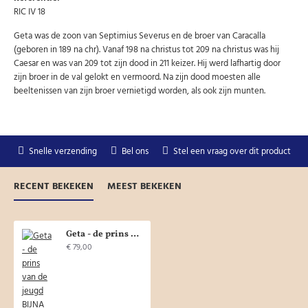
RIC IV 18
Geta was de zoon van Septimius Severus en de broer van Caracalla
(geboren in 189 na chr). Vanaf 198 na christus tot 209 na christus was hij
Caesar en was van 209 tot zijn dood in 211 keizer. Hij werd lafhartig door
zijn broer in de val gelokt en vermoord. Na zijn dood moesten alle
beeltenissen van zijn broer vernietigd worden, als ook zijn munten.
Snelle verzending
Bel ons
Stel een vraag over dit product
RECENT BEKEKEN
MEEST BEKEKEN
Geta - de prins van de jeugd BIJNA PRACHTIG! (JUN2012)
€ 79,00