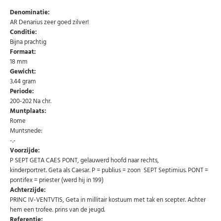
Denominatie:
AR Denarius zeer goed zilver!
Conditie:
Bijna prachtig
Formaat:
18 mm
Gewicht:
3.44 gram
Periode:
200-202 Na chr.
Muntplaats:
Abonneer u op onze nieuwsbrief
Rome
Muntsnede:
Schrijf u in voor onze gratis nieuwsbrief en ontvang
-.-
wekelijks een overzicht van de nieuwste munten en
speciale aanbiedingen.
Voorzijde:
P SEPT GETA CAES PONT, gelauwerd hoofd naar rechts,
Uw
kinderportret. Geta als Caesar. P = publius = zoon SEPT Septimius. PONT =
AANMELDEN
email
pontifex = priester (werd hij in 199)
Achterzijde:
PRINC IV-VENTVTIS, Geta in millitair kostuum met tak en scepter. Achter
U kunt zich op elk moment weer afmelden via de nieuwsbrief.
hem een trofee. prins van de jeugd.
Uw gegevens worden niet gedeeld met derden
Niet meer opnieuw tonen.
Referentie: