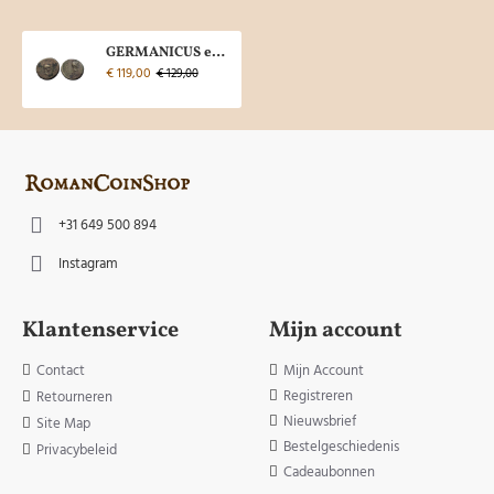
GERMANICUS en DRUSUS zeldzaam (F26134)
€ 119,00
€ 129,00
+31 649 500 894
Instagram
Klantenservice
Mijn account
Contact
Mijn Account
Registreren
Retourneren
Nieuwsbrief
Site Map
Bestelgeschiedenis
Privacybeleid
Cadeaubonnen