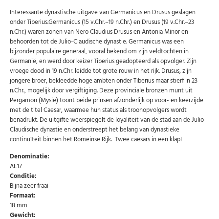
Interessante dynastische uitgave van Germanicus en Drusus geslagen
onder Tiberius.Germanicus (15 v.Chr.–19 n.Chr.) en Drusus (19 v.Chr.–23
n.Chr.) waren zonen van Nero Claudius Drusus en Antonia Minor en
behoorden tot de Julio-Claudische dynastie. Germanicus was een
bijzonder populaire generaal, vooral bekend om zijn veldtochten in
Germanië, en werd door keizer Tiberius geadopteerd als opvolger. Zijn
vroege dood in 19 n.Chr. leidde tot grote rouw in het rijk. Drusus, zijn
jongere broer, bekleedde hoge ambten onder Tiberius maar stierf in 23
n.Chr., mogelijk door vergiftiging. Deze provinciale bronzen munt uit
Pergamon (Mysië) toont beide prinsen afzonderlijk op voor- en keerzijde
met de titel Caesar, waarmee hun status als troonopvolgers wordt
benadrukt. De uitgifte weerspiegelt de loyaliteit van de stad aan de Julio-
Claudische dynastie en onderstreept het belang van dynastieke
Abonneer u op onze nieuwsbrief
continuïteit binnen het Romeinse Rijk. Twee caesars in een klap!
Schrijf u in voor onze gratis nieuwsbrief en ontvang
wekelijks een overzicht van de nieuwste munten en
Denominatie:
speciale aanbiedingen.
AE17
Conditie:
Uw
AANMELDEN
Bijna zeer fraai
email
Formaat:
18 mm
Gewicht:
U kunt zich op elk moment weer afmelden via de nieuwsbrief.