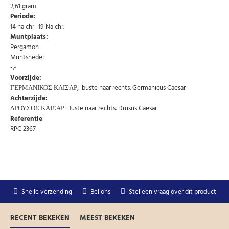
Uw gegevens worden niet gedeeld met derden
2,61 gram
Niet meer opnieuw tonen.
Periode:
14 na chr -19 Na chr.
Muntplaats:
Pergamon
Muntsnede:
-.-
Voorzijde:
ΓΕΡΜΑΝΙΚΟΣ ΚΑΙΣΑΡ, buste naar rechts. Germanicus Caesar
Achterzijde:
ΔΡΟΥΣΟΣ ΚΑΙΣΑΡ Buste naar rechts. Drusus Caesar
Referentie
RPC 2367
Snelle verzending
Bel ons
Stel een vraag over dit product
RECENT BEKEKEN
MEEST BEKEKEN