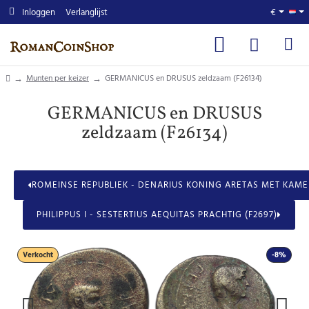
Inloggen
Verlanglijst
€
home
Munten per keizer
GERMANICUS en DRUSUS zeldzaam (F26134)
GERMANICUS en DRUSUS
zeldzaam (F26134)
ROMEINSE REPUBLIEK - DENARIUS KONING ARETAS MET KAMEEL
PHILIPPUS I - SESTERTIUS AEQUITAS PRACHTIG (F2697)
Verkocht
-8%