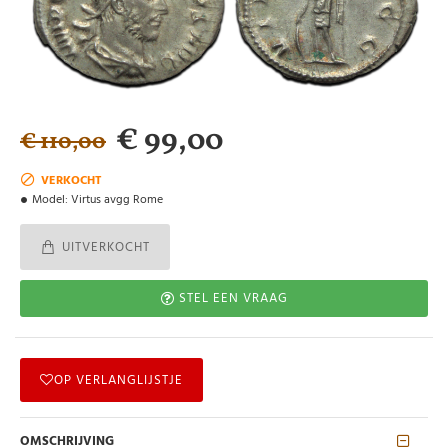
€ 99,00
€ 110,00
VERKOCHT
Model:
Virtus avgg Rome
UITVERKOCHT
STEL EEN VRAAG
OP VERLANGLIJSTJE
OMSCHRIJVING