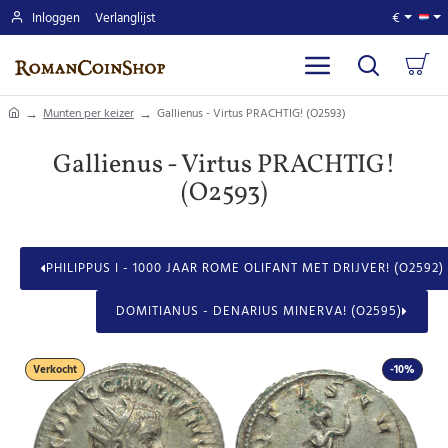
Inloggen
Verlanglijst
€
home
Munten per keizer
Gallienus - Virtus PRACHTIG! (O2593)
Gallienus - Virtus PRACHTIG!
(O2593)
PHILIPPUS I - 1000 JAAR ROME OLIFANT MET DRIJVER! (O2592)
DOMITIANUS - DENARIUS MINERVA! (O2595)
Verkocht
-10%