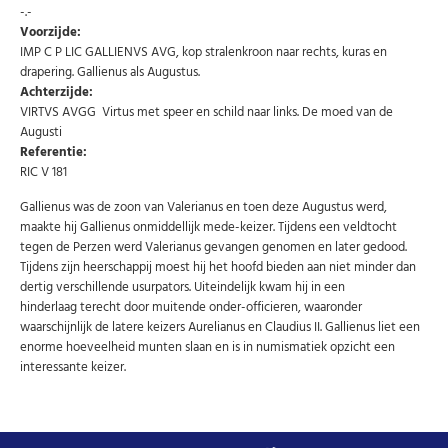
-.-
Abonneer u op onze nieuwsbrief
Voorzijde:
IMP C P LIC GALLIENVS AVG, kop stralenkroon naar rechts, kuras en
Schrijf u in voor onze gratis nieuwsbrief en ontvang
wekelijks een overzicht van de nieuwste munten en
drapering. Gallienus als Augustus.
speciale aanbiedingen.
Achterzijde:
VIRTVS AVGG Virtus met speer en schild naar links. De moed van de
Uw
AANMELDEN
email
Augusti
Referentie:
Choose Preferred Language
RIC V 181
Gallienus was de zoon van Valerianus en toen deze Augustus werd,
Nederlands
English
maakte hij Gallienus onmiddellijk mede-keizer. Tijdens een veldtocht
tegen de Perzen werd Valerianus gevangen genomen en later gedood.
Tijdens zijn heerschappij moest hij het hoofd bieden aan niet minder dan
dertig verschillende usurpators. Uiteindelijk kwam hij in een
U kunt zich op elk moment weer afmelden via de nieuwsbrief.
Uw gegevens worden niet gedeeld met derden
hinderlaag terecht door muitende onder-officieren, waaronder
Niet meer opnieuw tonen.
waarschijnlijk de latere keizers Aurelianus en Claudius II. Gallienus liet een
enorme hoeveelheid munten slaan en is in numismatiek opzicht een
interessante keizer.