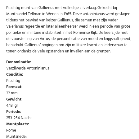
Prachtig munt van Gallienus met volledige zilverlaag. Gekocht bij
Munthandel Tellman in Wenen in 1965. Deze antoninianus werd geslagen
tijdens het bewind van keizer Gallienus, die samen met zijn vader
Valerianus regeerde en later alleenheerser werd in een periode van grote
politieke en militaire instabiliteit in het Romeinse Rijk. De keerzijde met
de voorstelling van Virtus, de personificatie van moed en krijgshaftigheid,
benadrukt Gallienus’ pogingen om zijn militaire kracht en leiderschap te
tonen ondanks de vele opstanden en invallen aan de grenzen.
Denominatie:
Verzilverde Antoninianus
Conditie:
Prachtig
Formaat:
22 mm
Gewicht:
4,18 gr
Periode:
253-254 Na chr.
Muntplaats:
Rome
Muntsnede: