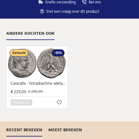
Snelle verzending
Bel ons
Stel een vraag over dit product
ANDERE KOCHTEN OOK
Verkocht
-10%
Caracalla - Tetradrachme adelaar Tyrus! (O2530)
€ 225,00
€ 249,00
Uitverkocht
RECENT BEKEKEN
MEEST BEKEKEN