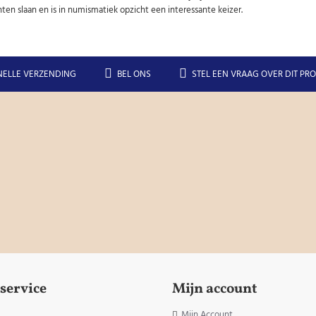
ten slaan en is in numismatiek opzicht een interessante keizer.
NELLE VERZENDING
BEL ONS
STEL EEN VRAAG OVER DIT PR
service
Mijn account
Mijn Account