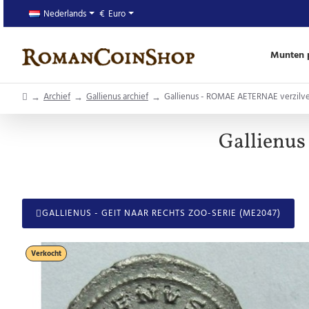
Nederlands
€
Euro
Munten p
home
Archief
Gallienus archief
Gallienus - ROMAE AETERNAE verzilve
Gallienu
GALLIENUS - GEIT NAAR RECHTS ZOO-SERIE (ME2047)
Verkocht