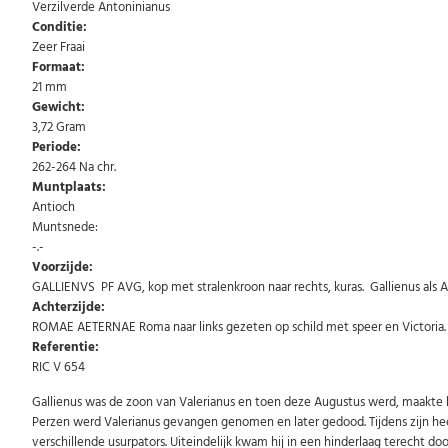
Verzilverde Antoninianus
Conditie:
Zeer Fraai
Formaat:
21 mm
Gewicht:
3,72 Gram
Periode:
262-264 Na chr.
Muntplaats:
Antioch
Muntsnede:
-.-
Voorzijde:
GALLIENVS PF AVG, kop met stralenkroon naar rechts, kuras. Gallienus als 
Achterzijde:
ROMAE AETERNAE Roma naar links gezeten op schild met speer en Victoria. 
Referentie:
RIC V 654
Gallienus was de zoon van Valerianus en toen deze Augustus werd, maakte h
Perzen werd Valerianus gevangen genomen en later gedood. Tijdens zijn hee
verschillende usurpators. Uiteindelijk kwam hij in een hinderlaag terecht do