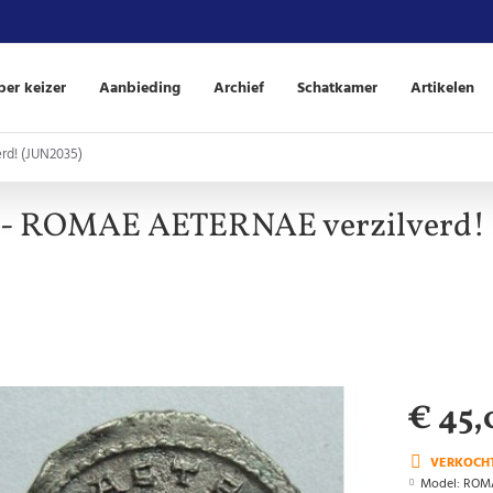
er keizer
Aanbieding
Archief
Schatkamer
Artikelen
rd! (JUN2035)
s - ROMAE AETERNAE verzilverd! 
€ 45,
VERKOCH
Model:
ROM