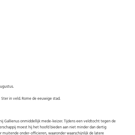
Abonneer u op onze nieuwsbrief
Schrijf u in voor onze gratis nieuwsbrief en ontvang wekelijks een
overzicht van de nieuwste munten en speciale aanbiedingen.
Uw
AANMELDEN
email
U kunt zich op elk moment weer afmelden via de nieuwsbrief.
Uw gegevens worden niet gedeeld met derden
Niet meer opnieuw tonen.
Augustus.
Ster in veld. Rome de eeuwige stad.
ij Gallienus onmiddellijk mede-keizer. Tijdens een veldtocht tegen de
rschappij moest hij het hoofd bieden aan niet minder dan dertig
or muitende onder-officieren, waaronder waarschijnlijk de latere