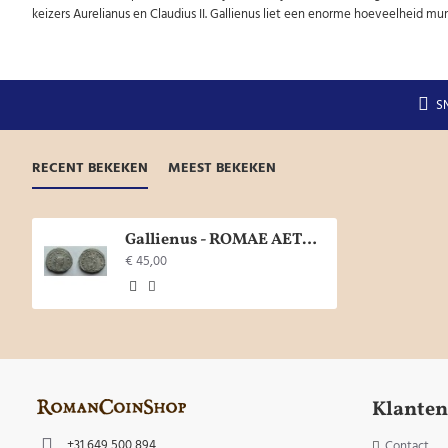
keizers Aurelianus en Claudius II. Gallienus liet een enorme hoeveelheid mun
S
RECENT BEKEKEN
MEEST BEKEKEN
Gallienus - ROMAE AETERNAE verzilverd! (JUN2035)
€ 45,00
Klanten
+31 649 500 894
Contact