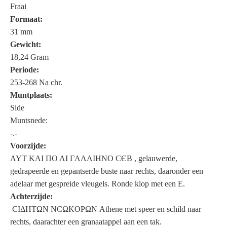
Fraai
Formaat:
31 mm
Gewicht:
18,24 Gram
Periode:
253-268 Na chr.
Muntplaats:
Side
Muntsnede:
-.-
Voorzijde:
AYT KAI ΠO AI ΓAΛΛIHNO CЄB , gelauwerde,
gedrapeerde en gepantserde buste naar rechts, daaronder een
adelaar met gespreide vleugels. Ronde klop met een E.
Achterzijde:
CIΔHTΩN NЄΩKOPΩN Athene met speer en schild naar
rechts, daarachter een granaatappel aan een tak.