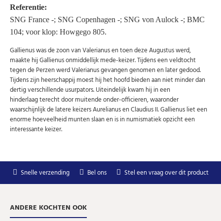
Abonneer u op onze nieuwsbrief
Referentie:
SNG France -; SNG Copenhagen -; SNG von Aulock -; BMC
Schrijf u in voor onze gratis nieuwsbrief en ontvang
wekelijks een overzicht van de nieuwste munten en
104; voor klop: Howgego 805.
speciale aanbiedingen.
Gallienus was de zoon van Valerianus en toen deze Augustus werd,
Uw
AANMELDEN
maakte hij Gallienus onmiddellijk mede-keizer. Tijdens een veldtocht
email
tegen de Perzen werd Valerianus gevangen genomen en later gedood.
Tijdens zijn heerschappij moest hij het hoofd bieden aan niet minder dan
dertig verschillende usurpators. Uiteindelijk kwam hij in een
U kunt zich op elk moment weer afmelden via de nieuwsbrief.
Uw gegevens worden niet gedeeld met derden
hinderlaag terecht door muitende onder-officieren, waaronder
Niet meer opnieuw tonen.
waarschijnlijk de latere keizers Aurelianus en Claudius II. Gallienus liet een
enorme hoeveelheid munten slaan en is in numismatiek opzicht een
interessante keizer.
Snelle verzending
Bel ons
Stel een vraag over dit product
ANDERE KOCHTEN OOK