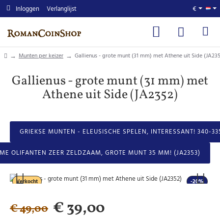
Inloggen
Verlanglijst
€
home
Munten per keizer
Gallienus - grote munt (31 mm) met Athene uit Side (JA23
Gallienus - grote munt (31 mm) met
Athene uit Side (JA2352)
GRIEKSE MUNTEN - ELEUSISCHE SPELEN, INTERESSANT! 340-335
ME OLIFANTEN ZEER ZELDZAAM, GROTE MUNT 35 MM! (JA2353)
Verkocht
-20%
€ 39,00
€ 49,00