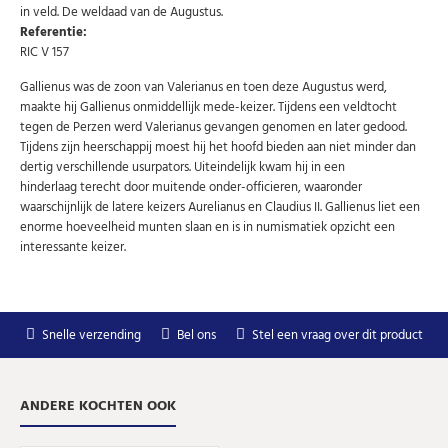
Schrijf u in voor onze gratis nieuwsbrief en ontvang
in veld. De weldaad van de Augustus.
wekelijks een overzicht van de nieuwste munten en
speciale aanbiedingen.
Referentie:
RIC V 157
Uw
AANMELDEN
email
Gallienus was de zoon van Valerianus en toen deze Augustus werd,
maakte hij Gallienus onmiddellijk mede-keizer. Tijdens een veldtocht
tegen de Perzen werd Valerianus gevangen genomen en later gedood.
U kunt zich op elk moment weer afmelden via de nieuwsbrief.
Tijdens zijn heerschappij moest hij het hoofd bieden aan niet minder dan
Uw gegevens worden niet gedeeld met derden
dertig verschillende usurpators. Uiteindelijk kwam hij in een
Niet meer opnieuw tonen.
hinderlaag terecht door muitende onder-officieren, waaronder
waarschijnlijk de latere keizers Aurelianus en Claudius II. Gallienus liet een
enorme hoeveelheid munten slaan en is in numismatiek opzicht een
interessante keizer.
Snelle verzending
Bel ons
Stel een vraag over dit product
ANDERE KOCHTEN OOK