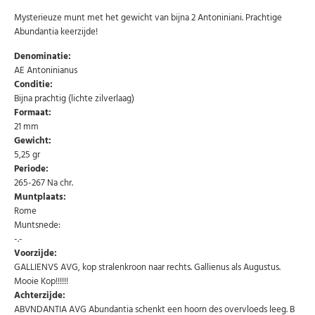
Mysterieuze munt met het gewicht van bijna 2 Antoniniani. Prachtige
Abundantia keerzijde!
Denominatie:
AE Antoninianus
Conditie:
Bijna prachtig (lichte zilverlaag)
Formaat:
21 mm
Gewicht:
5,25 gr
Periode:
265-267 Na chr.
Muntplaats:
Rome
Muntsnede:
-.-
Voorzijde:
GALLIENVS AVG, kop stralenkroon naar rechts. Gallienus als Augustus.
Mooie Kop!!!!!!
Abonneer u op onze nieuwsbrief
Achterzijde:
ABVNDANTIA AVG Abundantia schenkt een hoorn des overvloeds leeg. B