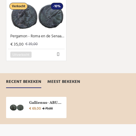
Verkocht
-10%
Pergamon - Roma en de Senaat (N2509)
€ 35,00
€ 39,00
Uitverkocht
RECENT BEKEKEN
MEEST BEKEKEN
Gallienus- ABUNDANTIA zware munt! (O2563)
€ 69,00
€ 79,00