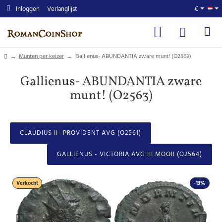
Inloggen
Verlanglijst
€
home
Munten per keizer
Gallienus- ABUNDANTIA zware munt! (O2563)
Gallienus- ABUNDANTIA zware
munt! (O2563)
CLAUDIUS II -PROVIDENT AVG (O2561)
GALLIENUS - VICTORIA AVG III MOOI! (O2564)
Verkocht
-13%