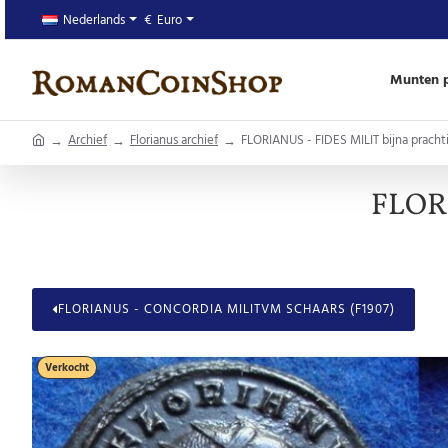
Nederlands
€
Euro
Munten p
home
Archief
Florianus archief
FLORIANUS - FIDES MILIT bijna pracht
FLORI
FLORIANUS - CONCORDIA MILITVM SCHAARS (F1907)
Verkocht