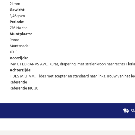
21 mm
Gewicht:
3,46gram
Periode:
276 Na chr.
Muntplaats:
Rome
Muntsnede:
XXIE
Voorzijde:
IMP C FLORIANVS AVG, Kuras, drapering met stralenkroon naar rechts. Florian
Achterzijde:
FIDES MILITVM, Fides met scepter en standaard naar links. Trouw van het le
Referentie
Referentie RIC 30
SN