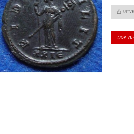
UITV
OP VE