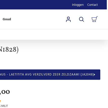
Inloggen
Contact
Goud
N1828)
NUS - LAETITITA AVG VERZILVERD ZEER ZELDZAAM! (JA2048)
,00
T
S MILIT