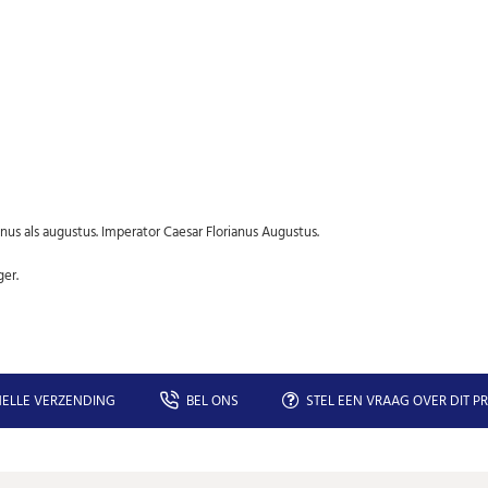
Abonneer u op onze nieuwsbrief
Schrijf u in voor onze gratis nieuwsbrief en ontvang wekelijks een
overzicht van de nieuwste munten en speciale aanbiedingen.
us als augustus. Imperator Caesar Florianus Augustus.
Uw
AANMELDEN
email
ger.
U kunt zich op elk moment weer afmelden via de nieuwsbrief.
Uw gegevens worden niet gedeeld met derden
Niet meer opnieuw tonen.
ELLE VERZENDING
BEL ONS
STEL EEN VRAAG OVER DIT P