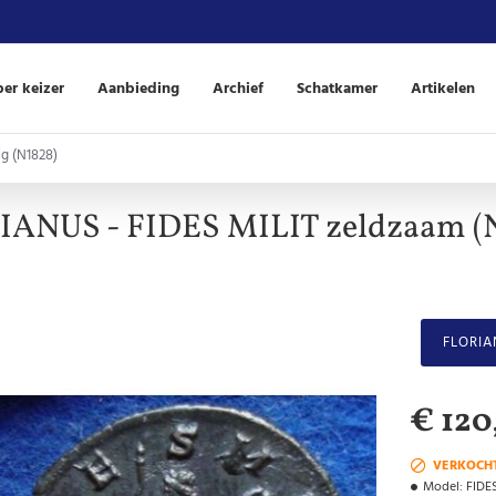
er keizer
Aanbieding
Archief
Schatkamer
Artikelen
ig (N1828)
ANUS - FIDES MILIT zeldzaam (
FLORIA
€ 120
VERKOCH
Model:
FIDE