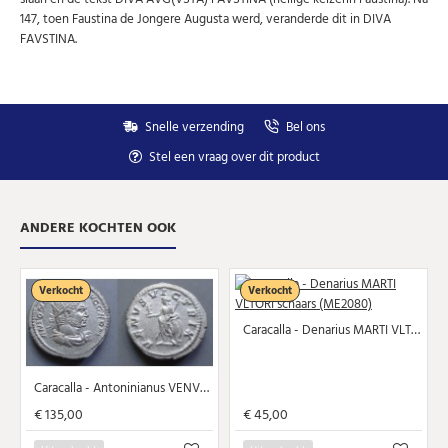
147, toen Faustina de Jongere Augusta werd, veranderde dit in DIVA
FAVSTINA.
Snelle verzending
Bel ons
Stel een vraag over dit product
ANDERE KOCHTEN OOK
Verkocht
Verkocht
Caracalla - Denarius MARTI VLTORI schaars (ME2080)
Caracalla - Antoninianus VENVS VICTRIX mooi portret! (ME2084)
€ 135,00
€ 45,00