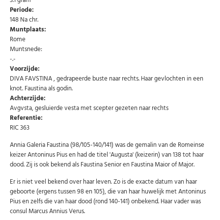
3.1 gram
Periode:
148 Na chr.
Muntplaats:
Rome
Muntsnede:
-.-
Voorzijde:
DIVA FAVSTINA , gedrapeerde buste naar rechts. Haar gevlochten in een
knot. Faustina als godin.
Achterzijde:
Avgvsta, gesluierde vesta met scepter gezeten naar rechts
Referentie:
RIC 363
Annia Galeria Faustina (98/105-140/141) was de gemalin van de Romeinse
keizer Antoninus Pius en had de titel 'Augusta' (keizerin) van 138 tot haar
dood. Zij is ook bekend als Faustina Senior en Faustina Maior of Major.
Er is niet veel bekend over haar leven. Zo is de exacte datum van haar
geboorte (ergens tussen 98 en 105), die van haar huwelijk met Antoninus
Pius en zelfs die van haar dood (rond 140-141) onbekend. Haar vader was
consul Marcus Annius Verus.