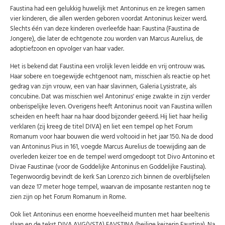
Faustina had een gelukkig huwelijk met Antoninus en ze kregen samen
vier kinderen, die allen werden geboren voordat Antoninus keizer werd.
Slechts één van deze kinderen overleefde haar: Faustina (Faustina de
Jongere), die later de echtgenote zou worden van Marcus Aurelius, de
adoptiefzoon en opvolger van haar vader.
Abonneer u op onze nieuwsbrief
Het is bekend dat Faustina een vrolijk leven leidde en vrij ontrouw was.
Haar sobere en toegewijde echtgenoot nam, misschien als reactie op het
Schrijf u in voor onze gratis nieuwsbrief en ontvang
gedrag van zijn vrouw, een van haar slavinnen, Galeria Lysistrate, als
wekelijks een overzicht van de nieuwste munten en
speciale aanbiedingen.
concubine. Dat was misschien wel Antoninus' enige zwakte in zijn verder
onberispelijke leven. Overigens heeft Antoninus nooit van Faustina willen
Uw
scheiden en heeft haar na haar dood bijzonder geëerd. Hij liet haar heilig
AANMELDEN
email
verklaren (zij kreeg de titel DIVA) en liet een tempel op het Forum
Romanum voor haar bouwen die werd voltooid in het jaar 150. Na de dood
van Antoninus Pius in 161, voegde Marcus Aurelius de toewijding aan de
U kunt zich op elk moment weer afmelden via de nieuwsbrief.
overleden keizer toe en de tempel werd omgedoopt tot Divo Antonino et
Uw gegevens worden niet gedeeld met derden
Niet meer opnieuw tonen.
Divae Faustinae (voor de Goddelijke Antoninus en Goddelijke Faustina).
Tegenwoordig bevindt de kerk San Lorenzo zich binnen de overblijfselen
van deze 17 meter hoge tempel, waarvan de imposante restanten nog te
zien zijn op het Forum Romanum in Rome.
Ook liet Antoninus een enorme hoeveelheid munten met haar beeltenis
slaan en de tekst DIVA AVG(VSTA) FAVSTINA (heilige keizerin Faustina). Na