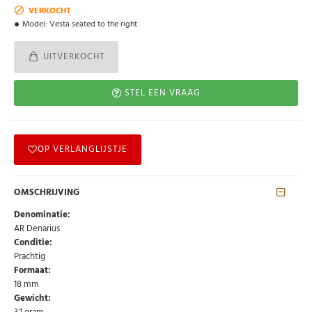
VERKOCHT
Model:
Vesta seated to the right
UITVERKOCHT
STEL EEN VRAAG
OP VERLANGLIJSTJE
OMSCHRIJVING
Denominatie:
AR Denarius
Conditie:
Prachtig
Formaat:
18 mm
Gewicht: