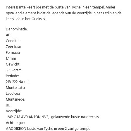
Interessante keerzijde met de buste van Tyche in een tempel. Ander
opvallend element is dat de legenda van de voorzijde in het Latijn en de
keerzijde in het Grieks is.
Denominatie:
AE
Conditie:
Zeer fraai
Formaat:
17 mm
Gewicht:
3,58 gram
Periode:
218-222 Na chr.
Muntplaats:
Laodicea
Abonneer u op onze nieuwsbrief
Muntsnede:
ΔΕ
Schrijf u in voor onze gratis nieuwsbrief en ontvang
wekelijks een overzicht van de nieuwste munten en
Voorzijde:
speciale aanbiedingen.
IMP C M AVR ANTONINVS, gelauwerde buste naar rechts
Achterzijde:
Uw
AANMELDEN
email
ΛAODIKEON buste van Tyche in een 2-zuilige tempel