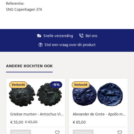
Referentie:
SNG Copenhagen 374
U kunt zich op elk moment weer afmelden via de nieuwsbrief.
Uw gegevens worden niet gedeeld met derden
Niet meer opnieuw tonen.
Snelle verzending
Bel ons
Stel een vraag over dit product
ANDERE KOCHTEN OOK
Verkocht
-15%
Verkocht
Griekse munten - Antiochus VI Dyonysus 144-142 v Chr panter met gebroken speer (F2305)
Alexander de Grote - Apollo met paard (JA2375)
€ 55,00
€ 65,00
€ 65,00
Uitverkocht
Uitverkocht