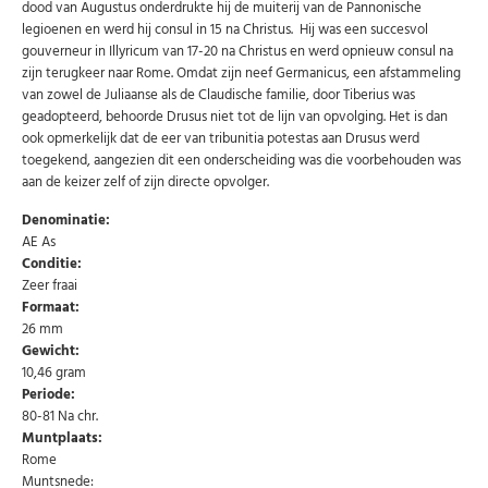
dood van Augustus onderdrukte hij de muiterij van de Pannonische
legioenen en werd hij consul in 15 na Christus. Hij was een succesvol
gouverneur in Illyricum van 17-20 na Christus en werd opnieuw consul na
zijn terugkeer naar Rome. Omdat zijn neef Germanicus, een afstammeling
van zowel de Juliaanse als de Claudische familie, door Tiberius was
geadopteerd, behoorde Drusus niet tot de lijn van opvolging. Het is dan
ook opmerkelijk dat de eer van tribunitia potestas aan Drusus werd
toegekend, aangezien dit een onderscheiding was die voorbehouden was
aan de keizer zelf of zijn directe opvolger.
Denominatie:
Abonneer u op onze nieuwsbrief
AE As
Conditie:
Schrijf u in voor onze gratis nieuwsbrief en ontvang
Zeer fraai
wekelijks een overzicht van de nieuwste munten en
speciale aanbiedingen.
Formaat:
26 mm
Uw
Gewicht:
AANMELDEN
email
10,46 gram
Periode:
80-81 Na chr.
U kunt zich op elk moment weer afmelden via de nieuwsbrief.
Uw gegevens worden niet gedeeld met derden
Muntplaats:
Niet meer opnieuw tonen.
Rome
Muntsnede: