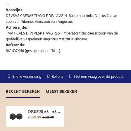
-.-
Voorzijde:
DRVSVS CAESAR TI AVG F DIVI AVG N, Buste naar links. Drusus Caesar
zoon van Tiberius kleinzoon van Augustus.
Achterzijde:
IMP T CAES DIVI VESP F AVG REST imperator titus caesar zoon van de
goddelijke vespasianus augustus restitutie-uitgave.
Referentie:
RIC 437/216 (geslagen onder Titus)
Snelle verzending
Bel ons
Stel een vraag over dit product
RECENT BEKEKEN
MEEST BEKEKEN
DRUSUS AS - AS geslagen onder Titus RESTITUTIEMUNT zeldzaam (JUL2423)
€ 279,00
€ 325,00