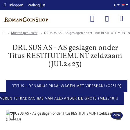
Inloggen
Verlanglijst
€
home
Munten per keizer
DRUSUS AS - AS geslagen onder Titus RESTITUTIEMUNT z
DRUSUS AS - AS geslagen onder
Titus RESTITUTIEMUNT zeldzaam
(JUL2423)
TITUS - DENARIUS PRAALWAGEN MET VIERSPAN! (O25119)
LVEREN TETRADRACHME VAN ALEXANDER DE GROTE (ME2548)
-14%