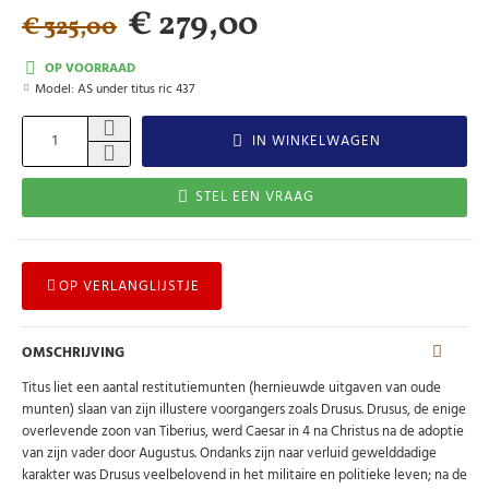
€ 279,00
€ 325,00
OP VOORRAAD
Model:
AS under titus ric 437
IN WINKELWAGEN
STEL EEN VRAAG
OP VERLANGLIJSTJE
OMSCHRIJVING
Titus liet een aantal restitutiemunten (hernieuwde uitgaven van oude
munten) slaan van zijn illustere voorgangers zoals Drusus. Drusus, de enige
overlevende zoon van Tiberius, werd Caesar in 4 na Christus na de adoptie
van zijn vader door Augustus. Ondanks zijn naar verluid gewelddadige
karakter was Drusus veelbelovend in het militaire en politieke leven; na de