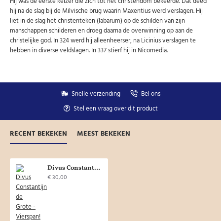
Hij was de eerste keizer die zich tot het christendom bekeerde. Dat deed
hij na de slag bij de Milvische brug waarin Maxentius werd verslagen. Hij
liet in de slag het christenteken (labarum) op de schilden van zijn
manschappen schilderen en droeg daarna de overwinning op aan de
christelijke god. In 324 werd hij alleenheerser, na Licinius verslagen te
hebben in diverse veldslagen. In 337 stierf hij in Nicomedia.
Snelle verzending
Bel ons
Stel een vraag over dit product
RECENT BEKEKEN
MEEST BEKEKEN
Divus Constantijn de Grote - Vierspan! (S1941)
€ 30,00