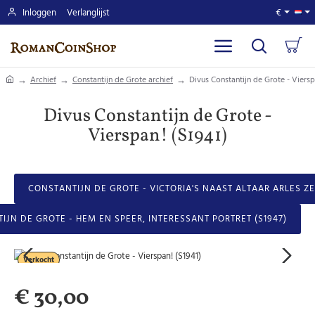
Inloggen
Verlanglijst
€
home
Archief
Constantijn de Grote archief
Divus Constantijn de Grote - Viersp
Divus Constantijn de Grote -
Vierspan! (S1941)
CONSTANTIJN DE GROTE - VICTORIA'S NAAST ALTAAR ARLES ZE
IJN DE GROTE - HEM EN SPEER, INTERESSANT PORTRET (S1947)
Verkocht
€ 30,00