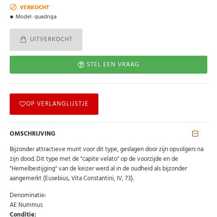
VERKOCHT
Model:
quadriga
UITVERKOCHT
STEL EEN VRAAG
OP VERLANGLIJSTJE
OMSCHRIJVING
Bijzonder attractieve munt voor dit type, geslagen door zijn opvolgers na
zijn dood. Dit type met de "capite velato" op de voorzijde en de
"Hemelbestijging" van de keizer werd al in de oudheid als bijzonder
aangemerkt (Eusebius, Vita Constantini, IV, 73).
Denominatie:
AE Nummus
Conditie: