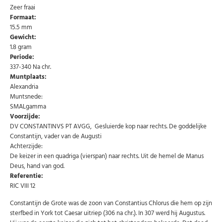
Zeer fraai
Formaat:
15.5 mm
Gewicht:
1.8 gram
Periode:
337-340 Na chr.
Muntplaats:
Alexandria
Muntsnede:
SMALgamma
Voorzijde:
Abonneer u op onze nieuwsbrief
DV CONSTANTINVS PT AVGG, Gesluierde kop naar rechts. De goddelijke
Constantijn, vader van de Augusti
Schrijf u in voor onze gratis nieuwsbrief en ontvang
wekelijks een overzicht van de nieuwste munten en
Achterzijde:
speciale aanbiedingen.
De keizer in een quadriga (vierspan) naar rechts. Uit de hemel de Manus
Uw
Deus, hand van god.
AANMELDEN
email
Referentie:
RIC VIII 12
U kunt zich op elk moment weer afmelden via de nieuwsbrief.
Constantijn de Grote was de zoon van Constantius Chlorus die hem op zijn
Uw gegevens worden niet gedeeld met derden
sterfbed in York tot Caesar uitriep (306 na chr.). In 307 werd hij Augustus.
Niet meer opnieuw tonen.