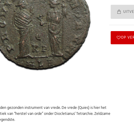
UITV
OP VE
goden gezonden instrument van vrede. De vrede (Quies) is hier het
iek van “herstel van orde” onder Diocletianus’ Tetrarchie. Zeldzame
egendste.