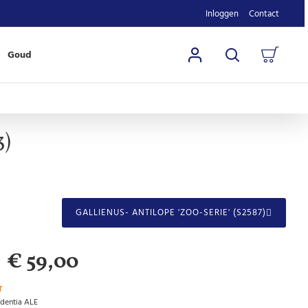
Inloggen
Contact
Goud
3)
GALLIENUS- ANTILOPE 'ZOO-SERIE' (S2587)
€ 59,00
T
identia ALE