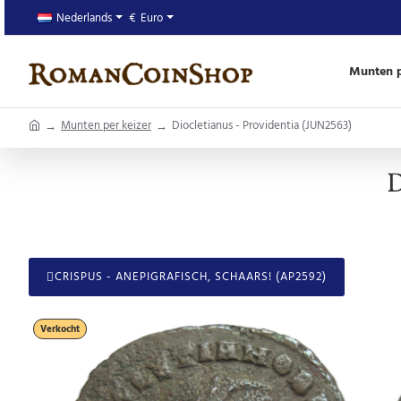
Nederlands
€
Euro
Munten p
home
Munten per keizer
Diocletianus - Providentia (JUN2563)
D
CRISPUS - ANEPIGRAFISCH, SCHAARS! (AP2592)
Verkocht