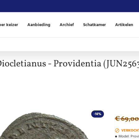
er keizer
Aanbieding
Archief
Schatkamer
Artikelen
iocletianus - Providentia (JUN256
-14%
€ 69,00
VERKOCH
Model:
Prov