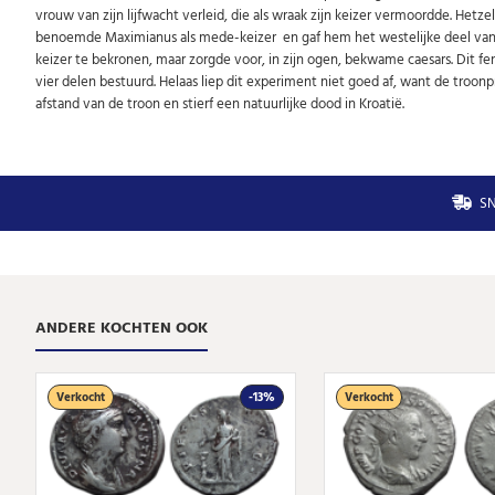
vrouw van zijn lijfwacht verleid, die als wraak zijn keizer vermoordde. Hetz
benoemde Maximianus als mede-keizer en gaf hem het westelijke deel van het
keizer te bekronen, maar zorgde voor, in zijn ogen, bekwame caesars. Dit fen
vier delen bestuurd. Helaas liep dit experiment niet goed af, want de troonpr
afstand van de troon en stierf een natuurlijke dood in Kroatië.
SN
ANDERE KOCHTEN OOK
Verkocht
-13%
Verkocht