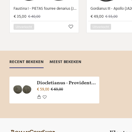
Faustina I - PIETAS fourree denarius (JA2627)
Gordianus III - Apollo (JA
€ 35,00
€ 49,00
€ 40,00
€ 55,00
Uitverkocht
Uitverkocht
RECENT BEKEKEN
MEEST BEKEKEN
Diocletianus - Providentia (JUN2563)
€ 59,00
€ 69,00