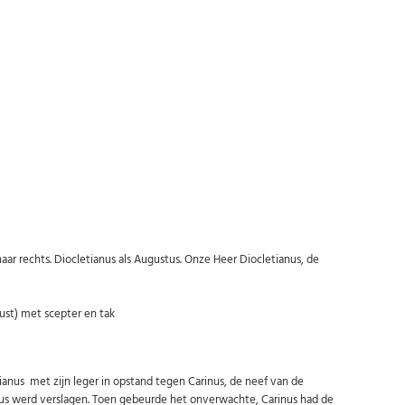
Abonneer u op onze nieuwsbrief
 rechts. Diocletianus als Augustus. Onze Heer Diocletianus, de
Schrijf u in voor onze gratis nieuwsbrief en ontvang wekelijks een
overzicht van de nieuwste munten en speciale aanbiedingen.
Uw
st) met scepter en tak
AANMELDEN
email
nus met zijn leger in opstand tegen Carinus, de neef van de
U kunt zich op elk moment weer afmelden via de nieuwsbrief.
Uw gegevens worden niet gedeeld met derden
nus werd verslagen. Toen gebeurde het onverwachte, Carinus had de