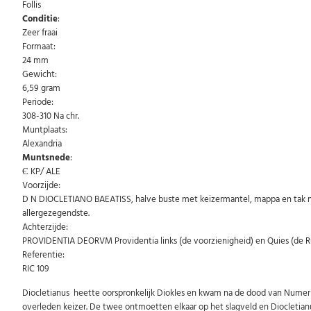
Follis
Conditie
:
Zeer fraai
Formaat:
24 mm
Gewicht:
6,59 gram
Periode:
308-310 Na chr.
Muntplaats:
Alexandria
Muntsnede
:
Є KP/ ALE
Voorzijde:
D N DIOCLETIANO BAEATISS, halve buste met keizermantel, mappa en tak naar
allergezegendste.
Achterzijde:
PROVIDENTIA DEORVM Providentia links (de voorzienigheid) en Quies (de Ru
Referentie:
RIC 109
Diocletianus heette oorspronkelijk Diokles en kwam na de dood van Numeria
overleden keizer. De twee ontmoetten elkaar op het slagveld en Diocletia