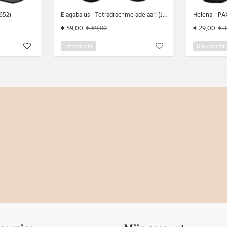
2652)
Elagabalus - Tetradrachme adelaar! (JA2602)
Helena - PA
€ 59,00
€ 29,00
€ 69,00
€ 3
Uitverkocht
Uitverkocht