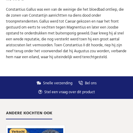
wekelijks een overzicht van de nieuwste munten en
speciale aanbiedingen.
Constantius Gallus was een van de weinige die het bloedbad ontliep, die
de zonen van Constantijn aanrichtten na diens dood onder
Uw
AANMELDEN
email
troonpretendenten. Gallus werd tot Caesar gekozen en naar het front
gestuurd om eerts te vechten tegen Magnentius en later een Joodse
opstand te onderdrukken met buitensporig geweld. Daar kreeg hij al snel
U kunt zich op elk moment weer afmelden via de nieuwsbrief.
een wrede reputatie, die nog versterkt werd toen hij een groot aantal
Uw gegevens worden niet gedeeld met derden
aristocraten liet vermoorden. Toen Constantius II dit hoorde, riep hij zijn
Niet meer opnieuw tonen.
neef terug onder het voorwendsel dat hij Augustus zou worden, verbande
hem naar een eiland, waar hij uiteindelijk werd terechtgesteld.
Snelle verzending
Bel ons
Stel een vraag over dit product
ANDERE KOCHTEN OOK
Verkocht