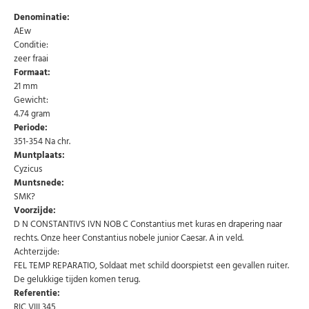
Denominatie:
AEw
Conditie:
zeer fraai
Formaat:
21 mm
Gewicht:
4.74 gram
Periode:
351-354 Na chr.
Muntplaats:
Cyzicus
Muntsnede:
SMK?
Voorzijde:
D N CONSTANTIVS IVN NOB C Constantius met kuras en drapering naar
rechts. Onze heer Constantius nobele junior Caesar. A in veld.
Achterzijde:
FEL TEMP REPARATIO, Soldaat met schild doorspietst een gevallen ruiter.
Abonneer u op onze nieuwsbrief
De gelukkige tijden komen terug.
Referentie:
Schrijf u in voor onze gratis nieuwsbrief en ontvang
RIC VIII 345