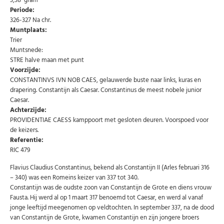
3,38 gram
Periode:
326-327 Na chr.
Muntplaats:
Trier
Muntsnede:
STRE halve maan met punt
Voorzijde:
CONSTANTINVS IVN NOB CAES, gelauwerde buste naar links, kuras en
drapering. Constantijn als Caesar. Constantinus de meest nobele junior
Caesar.
Achterzijde:
PROVIDENTIAE CAESS kamppoort met gesloten deuren. Voorspoed voor
de keizers.
Referentie:
RIC 479
Flavius Claudius Constantinus, bekend als Constantijn II (Arles februari 316
– 340) was een Romeins keizer van 337 tot 340.
Constantijn was de oudste zoon van Constantijn de Grote en diens vrouw
Abonneer u op onze nieuwsbrief
Fausta. Hij werd al op 1 maart 317 benoemd tot Caesar, en werd al vanaf
jonge leeftijd meegenomen op veldtochten. In september 337, na de dood
Schrijf u in voor onze gratis nieuwsbrief en ontvang
van Constantijn de Grote, kwamen Constantijn en zijn jongere broers
wekelijks een overzicht van de nieuwste munten en