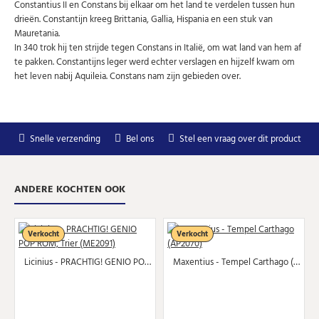
speciale aanbiedingen.
Constantius II en Constans bij elkaar om het land te verdelen tussen hun
drieën. Constantijn kreeg Brittania, Gallia, Hispania en een stuk van
Uw
Mauretania.
AANMELDEN
email
In 340 trok hij ten strijde tegen Constans in Italië, om wat land van hem af
te pakken. Constantijns leger werd echter verslagen en hijzelf kwam om
het leven nabij Aquileia. Constans nam zijn gebieden over.
U kunt zich op elk moment weer afmelden via de nieuwsbrief.
Uw gegevens worden niet gedeeld met derden
Niet meer opnieuw tonen.
Snelle verzending
Bel ons
Stel een vraag over dit product
ANDERE KOCHTEN OOK
Verkocht
Verkocht
Licinius - PRACHTIG! GENIO POP ROM, Trier (ME2091)
Maxentius - Tempel Carthago (AP2070)