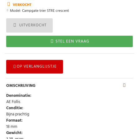
VERKOCHT
Model:
Campgate trier STRE crescent
UITVERKOCHT
STEL EEN VRAAG
OP VERLANGLIJSTJE
OMSCHRIJVING
Denominatie:
AE Follis
Conditie:
Bijna prachtig
Formaat:
18 mm
Gewicht: