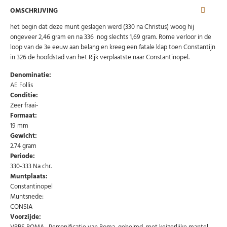
OMSCHRIJVING
het begin dat deze munt geslagen werd (330 na Christus) woog hij
ongeveer 2,46 gram en na 336 nog slechts 1,69 gram. Rome verloor in de
loop van de 3e eeuw aan belang en kreeg een fatale klap toen Constantijn
in 326 de hoofdstad van het Rijk verplaatste naar Constantinopel.
Denominatie:
AE Follis
Conditie:
Zeer fraai-
Formaat:
19 mm
Abonneer u op onze nieuwsbrief
Gewicht:
2.74 gram
Schrijf u in voor onze gratis nieuwsbrief en ontvang
wekelijks een overzicht van de nieuwste munten en
Periode:
speciale aanbiedingen.
330-333 Na chr.
Muntplaats:
Uw
AANMELDEN
email
Constantinopel
Muntsnede:
CONSIA
U kunt zich op elk moment weer afmelden via de nieuwsbrief.
Voorzijde:
Uw gegevens worden niet gedeeld met derden