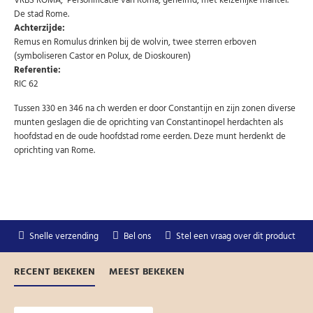
VRBS ROMA, Personificatie van Roma, gehelmd, met keizerlijke mantel.
Niet meer opnieuw tonen.
De stad Rome.
Achterzijde:
Remus en Romulus drinken bij de wolvin, twee sterren erboven
(symboliseren Castor en Polux, de Dioskouren)
Referentie:
RIC 62
Tussen 330 en 346 na ch werden er door Constantijn en zijn zonen diverse
munten geslagen die de oprichting van Constantinopel herdachten als
hoofdstad en de oude hoofdstad rome eerden. Deze munt herdenkt de
oprichting van Rome.
Snelle verzending
Bel ons
Stel een vraag over dit product
RECENT BEKEKEN
MEEST BEKEKEN