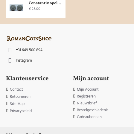
Constantinopolis - Remus en Romulus en Wolvin Constantinopel! (AP2028)
€ 25,00
+31 649 500 894
Instagram
Klantenservice
Mijn account
Contact
Mijn Account
Registreren
Retourneren
Nieuwsbrief
Site Map
Bestelgeschiedenis
Privacybeleid
Cadeaubonnen