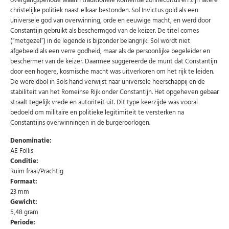
overgangsperiode waarin traditionele Romeinse zonnecultus en zijn latere
christelijke politiek naast elkaar bestonden. Sol Invictus gold als een
universele god van overwinning, orde en eeuwige macht, en werd door
Constantijn gebruikt als beschermgod van de keizer. De titel comes
(“metgezel”) in de legende is bijzonder belangrijk: Sol wordt niet
afgebeeld als een verre godheid, maar als de persoonlijke begeleider en
beschermer van de keizer. Daarmee suggereerde de munt dat Constantijn
door een hogere, kosmische macht was uitverkoren om het rijk te leiden.
De wereldbol in Sols hand verwijst naar universele heerschappij en de
stabiliteit van het Romeinse Rijk onder Constantijn. Het opgeheven gebaar
straalt tegelijk vrede en autoriteit uit. Dit type keerzijde was vooral
bedoeld om militaire en politieke legitimiteit te versterken na
Constantijns overwinningen in de burgeroorlogen.
Denominatie:
AE Follis
Conditie:
Ruim fraai/Prachtig
Formaat:
Abonneer u op onze nieuwsbrief
23 mm
Gewicht:
Schrijf u in voor onze gratis nieuwsbrief en ontvang
wekelijks een overzicht van de nieuwste munten en
5,48 gram
speciale aanbiedingen.
Periode: