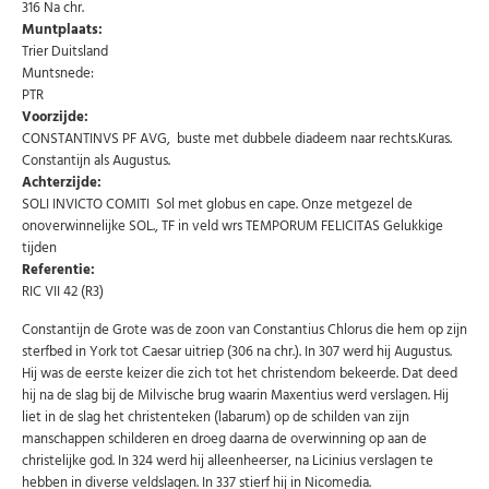
316 Na chr.
Uw
AANMELDEN
email
Muntplaats:
Trier Duitsland
Muntsnede:
U kunt zich op elk moment weer afmelden via de nieuwsbrief.
PTR
Uw gegevens worden niet gedeeld met derden
Voorzijde:
Niet meer opnieuw tonen.
CONSTANTINVS PF AVG, buste met dubbele diadeem naar rechts.Kuras.
Constantijn als Augustus.
Achterzijde:
SOLI INVICTO COMITI Sol met globus en cape. Onze metgezel de
onoverwinnelijke SOL., TF in veld wrs TEMPORUM FELICITAS Gelukkige
tijden
Referentie:
RIC VII 42 (R3)
Constantijn de Grote was de zoon van Constantius Chlorus die hem op zijn
sterfbed in York tot Caesar uitriep (306 na chr.). In 307 werd hij Augustus.
Hij was de eerste keizer die zich tot het christendom bekeerde. Dat deed
hij na de slag bij de Milvische brug waarin Maxentius werd verslagen. Hij
liet in de slag het christenteken (labarum) op de schilden van zijn
manschappen schilderen en droeg daarna de overwinning op aan de
christelijke god. In 324 werd hij alleenheerser, na Licinius verslagen te
hebben in diverse veldslagen. In 337 stierf hij in Nicomedia.