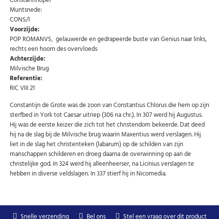
Constantinopel
Muntsnede:
CONS/I
Voorzijde:
POP ROMANVS, gelauwerde en gedrapeerde buste van Genius naar links,
Abonneer u op onze nieuwsbrief
rechts een hoorn des overvloeds
Achterzijde:
Schrijf u in voor onze gratis nieuwsbrief en ontvang
Milvische Brug
wekelijks een overzicht van de nieuwste munten en
Referentie:
speciale aanbiedingen.
RIC VIII 21
Uw
AANMELDEN
email
Constantijn de Grote was de zoon van Constantius Chlorus die hem op zijn
sterfbed in York tot Caesar uitriep (306 na chr.). In 307 werd hij Augustus.
Hij was de eerste keizer die zich tot het christendom bekeerde. Dat deed
U kunt zich op elk moment weer afmelden via de nieuwsbrief.
hij na de slag bij de Milvische brug waarin Maxentius werd verslagen. Hij
Uw gegevens worden niet gedeeld met derden
liet in de slag het christenteken (labarum) op de schilden van zijn
Niet meer opnieuw tonen.
manschappen schilderen en droeg daarna de overwinning op aan de
christelijke god. In 324 werd hij alleenheerser, na Licinius verslagen te
hebben in diverse veldslagen. In 337 stierf hij in Nicomedia.
Snelle verzending
Bel ons
Stel een vraag over dit product