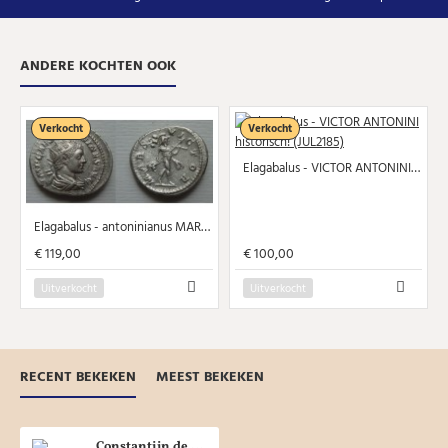
ANDERE KOCHTEN OOK
Verkocht
Verkocht
Elagabalus - VICTOR ANTONINI historisch! (JUL2185)
Elagabalus - antoninianus MARS VICTOR schaars (AU2153)
€ 119,00
€ 100,00
Uitverkocht
Uitverkocht
RECENT BEKEKEN
MEEST BEKEKEN
Constantijn de Grote - POP ROMANVS met Milvische brug herdenkingsmunt (MA2115)