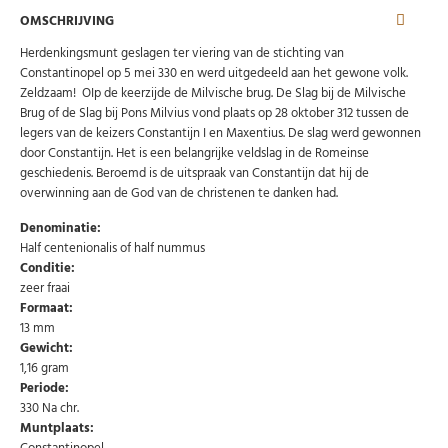
OMSCHRIJVING
Herdenkingsmunt geslagen ter viering van de stichting van
Constantinopel op 5 mei 330 en werd uitgedeeld aan het gewone volk.
Zeldzaam! OIp de keerzijde de Milvische brug. De Slag bij de Milvische
Brug of de Slag bij Pons Milvius vond plaats op 28 oktober 312 tussen de
legers van de keizers Constantijn I en Maxentius. De slag werd gewonnen
door Constantijn. Het is een belangrijke veldslag in de Romeinse
geschiedenis. Beroemd is de uitspraak van Constantijn dat hij de
overwinning aan de God van de christenen te danken had.
Denominatie:
Half centenionalis of half nummus
Conditie:
zeer fraai
Formaat:
13 mm
Gewicht:
1,16 gram
Periode:
330 Na chr.
Muntplaats: