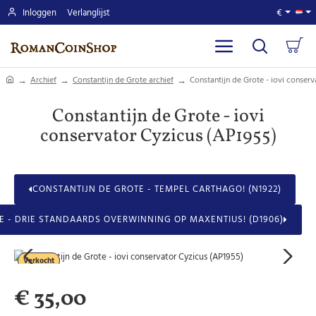
Inloggen
Verlanglijst
€
home
Archief
Constantijn de Grote archief
Constantijn de Grote - iovi conser
Constantijn de Grote - iovi
conservator Cyzicus (AP1955)
CONSTANTIJN DE GROTE - TEMPEL CARTHAGO! (N1922)
E - DRIE STANDAARDS OVERWINNING OP MAXENTIUS! (D1906)
Verkocht
€ 35,00