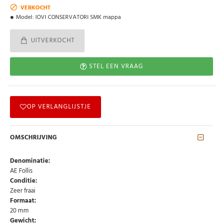
VERKOCHT
Model:
IOVI CONSERVATORI SMK mappa
UITVERKOCHT
STEL EEN VRAAG
OP VERLANGLIJSTJE
OMSCHRIJVING
Denominatie:
AE Follis
Conditie:
Zeer fraai
Formaat:
20 mm
Gewicht: