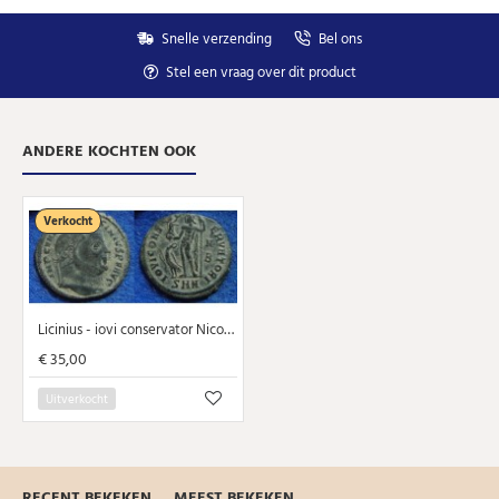
U kunt zich op elk moment weer afmelden via de nieuwsbrief.
Uw gegevens worden niet gedeeld met derden
Niet meer opnieuw tonen.
Snelle verzending
Bel ons
Stel een vraag over dit product
ANDERE KOCHTEN OOK
Verkocht
Licinius - iovi conservator Nicomedia zeldzaam!!! (AP1956)
€ 35,00
Uitverkocht
RECENT BEKEKEN
MEEST BEKEKEN