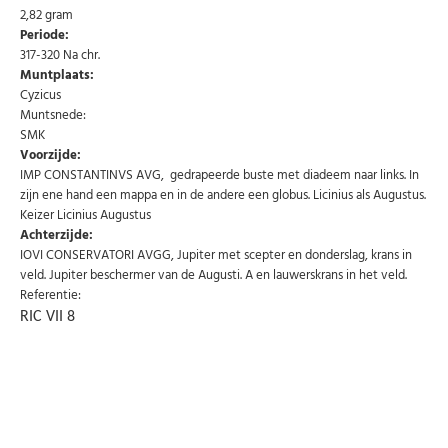
2,82 gram
Periode:
317-320 Na chr.
Muntplaats:
Cyzicus
Muntsnede:
SMK
Voorzijde:
IMP CONSTANTINVS AVG, gedrapeerde buste met diadeem naar links. In
zijn ene hand een mappa en in de andere een globus. Licinius als Augustus.
Keizer Licinius Augustus
Achterzijde:
IOVI CONSERVATORI AVGG, Jupiter met scepter en donderslag, krans in
veld. Jupiter beschermer van de Augusti. A en lauwerskrans in het veld.
Abonneer u op onze nieuwsbrief
Referentie:
RIC VII 8
Schrijf u in voor onze gratis nieuwsbrief en ontvang
wekelijks een overzicht van de nieuwste munten en
speciale aanbiedingen.
Uw
AANMELDEN
email