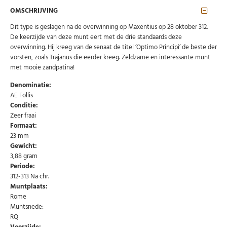
OMSCHRIJVING
Dit type is geslagen na de overwinning op Maxentius op 28 oktober 312.
De keerzijde van deze munt eert met de drie standaards deze
overwinning. Hij kreeg van de senaat de titel ‘Optimo Principi’ de beste der
vorsten, zoals Trajanus die eerder kreeg. Zeldzame en interessante munt
met mooie zandpatina!
Denominatie:
AE Follis
Conditie:
Zeer fraai
Formaat:
23 mm
Gewicht:
3,88 gram
Periode:
312-313 Na chr.
Muntplaats:
Rome
Abonneer u op onze nieuwsbrief
Muntsnede:
RQ
Schrijf u in voor onze gratis nieuwsbrief en ontvang
wekelijks een overzicht van de nieuwste munten en