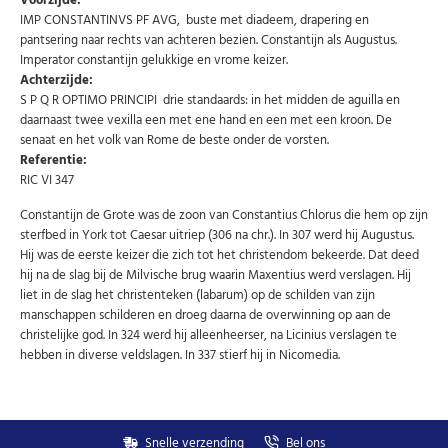
Voorzijde:
speciale aanbiedingen.
IMP CONSTANTINVS PF AVG, buste met diadeem, drapering en
pantsering naar rechts van achteren bezien. Constantijn als Augustus.
Uw
AANMELDEN
email
Imperator constantijn gelukkige en vrome keizer.
Achterzijde:
S P Q R OPTIMO PRINCIPI drie standaards: in het midden de aguilla en
U kunt zich op elk moment weer afmelden via de nieuwsbrief.
daarnaast twee vexilla een met ene hand en een met een kroon. De
Uw gegevens worden niet gedeeld met derden
senaat en het volk van Rome de beste onder de vorsten.
Niet meer opnieuw tonen.
Referentie:
RIC VI 347
Constantijn de Grote was de zoon van Constantius Chlorus die hem op zijn
sterfbed in York tot Caesar uitriep (306 na chr.). In 307 werd hij Augustus.
Hij was de eerste keizer die zich tot het christendom bekeerde. Dat deed
hij na de slag bij de Milvische brug waarin Maxentius werd verslagen. Hij
liet in de slag het christenteken (labarum) op de schilden van zijn
manschappen schilderen en droeg daarna de overwinning op aan de
christelijke god. In 324 werd hij alleenheerser, na Licinius verslagen te
hebben in diverse veldslagen. In 337 stierf hij in Nicomedia.
Snelle verzending
Bel ons