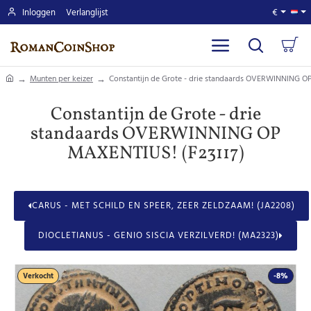
Inloggen
Verlanglijst
€
home
Munten per keizer
Constantijn de Grote - drie standaards OVERWINNING O
Constantijn de Grote - drie
standaards OVERWINNING OP
MAXENTIUS! (F23117)
CARUS - MET SCHILD EN SPEER, ZEER ZELDZAAM! (JA2208)
DIOCLETIANUS - GENIO SISCIA VERZILVERD! (MA2323)
Verkocht
-8%