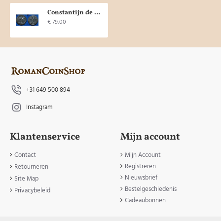
Constantijn de Grote - PRINCIPI IVVENTVTIS, londen, prachtig en zeldzaam! (D1909)
€ 79,00
+31 649 500 894
Instagram
Klantenservice
Mijn account
Contact
Mijn Account
Registreren
Retourneren
Nieuwsbrief
Site Map
Bestelgeschiedenis
Privacybeleid
Cadeaubonnen