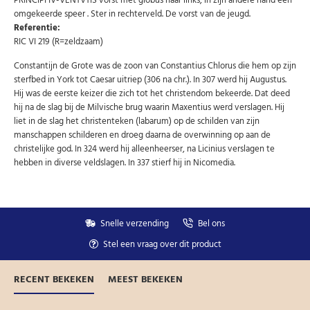
PRINCIPI IV-VENTVTIS vorst met globus naar links, in zijn andere hand een
Niet meer opnieuw tonen.
omgekeerde speer . Ster in rechterveld. De vorst van de jeugd.
Referentie:
RIC VI 219 (R=zeldzaam)
Constantijn de Grote was de zoon van Constantius Chlorus die hem op zijn
sterfbed in York tot Caesar uitriep (306 na chr.). In 307 werd hij Augustus.
Hij was de eerste keizer die zich tot het christendom bekeerde. Dat deed
hij na de slag bij de Milvische brug waarin Maxentius werd verslagen. Hij
liet in de slag het christenteken (labarum) op de schilden van zijn
manschappen schilderen en droeg daarna de overwinning op aan de
christelijke god. In 324 werd hij alleenheerser, na Licinius verslagen te
hebben in diverse veldslagen. In 337 stierf hij in Nicomedia.
Snelle verzending
Bel ons
Stel een vraag over dit product
RECENT BEKEKEN
MEEST BEKEKEN