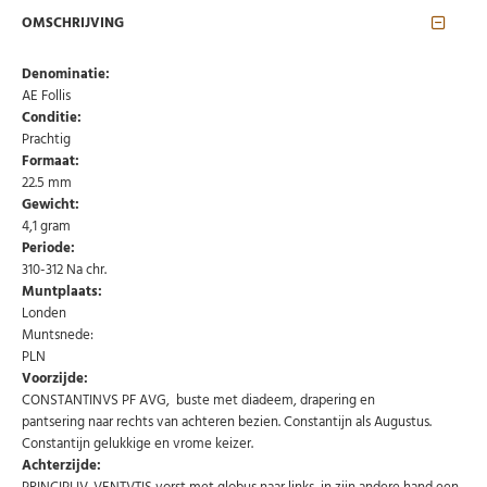
OMSCHRIJVING
Denominatie:
AE Follis
Conditie:
Prachtig
Formaat:
22.5 mm
Gewicht:
4,1 gram
Periode:
310-312 Na chr.
Abonneer u op onze nieuwsbrief
Muntplaats:
Londen
Schrijf u in voor onze gratis nieuwsbrief en ontvang
Muntsnede:
wekelijks een overzicht van de nieuwste munten en
speciale aanbiedingen.
PLN
Voorzijde:
Uw
AANMELDEN
CONSTANTINVS PF AVG, buste met diadeem, drapering en
email
pantsering naar rechts van achteren bezien. Constantijn als Augustus.
Constantijn gelukkige en vrome keizer.
Achterzijde:
U kunt zich op elk moment weer afmelden via de nieuwsbrief.
Uw gegevens worden niet gedeeld met derden