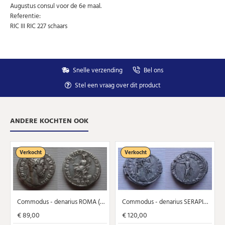
Augustus consul voor de 6e maal.
Referentie:
RIC III RIC 227 schaars
U kunt zich op elk moment weer afmelden via de nieuwsbrief.
Uw gegevens worden niet gedeeld met derden
Niet meer opnieuw tonen.
Snelle verzending
Bel ons
Stel een vraag over dit product
ANDERE KOCHTEN OOK
Verkocht
Verkocht
Commodus - denarius ROMA (N2104)
Commodus - denarius SERAPIDI CONSERV AVG zeldzaam! (D21117)
€ 89,00
€ 120,00