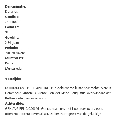
Denominatie:
Denarius
Conditie:
zeer fraai
Formaat:
18 mm
Gewicht:
2,34 gram
Periode:
190-191 Na chr.
Muntplaats:
Rome
Muntsnede:
-.-
Voorzijde:
Abonneer u op onze nieuwsbrief
gelauwerde buste naar rechts. Marcus
M COMM ANT P FEL AVG BRIT P P.
Commodus Antonius vrome en gelukkige augustus overwinnaar der
Schrijf u in voor onze gratis nieuwsbrief en ontvang
Britten vader des vaderlands
wekelijks een overzicht van de nieuwste munten en
speciale aanbiedingen.
Achterzijde:
Genius naar links met hoorn des overvleods
GEN AVG FELIC COS VI
Uw
offert met patera boven altaar. DE beschermgeest van de gelukkige
AANMELDEN
email