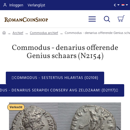
Inloggen
Verlanglijst
€
home
Archief
Commodus archief
Commodus - denarius offerende Genius scha
Commodus - denarius offerende
Genius schaars (N2154)
COMMODUS - SESTERTIUS HILARITAS (O2108)
S - DENARIUS SERAPIDI CONSERV AVG ZELDZAAM! (D21117)
Verkocht