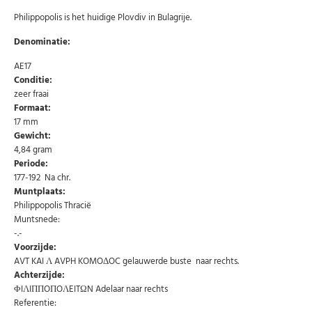
Philippopolis is het huidige Plovdiv in Bulagrije.
Denominatie:
AE17
Conditie:
zeer fraai
Formaat:
17 mm
Gewicht:
4,84 gram
Periode:
177-192 Na chr.
Muntplaats:
Philippopolis Thracië
Muntsnede:
-.-
Abonneer u op onze nieuwsbrief
Voorzijde:
AVT KAI Λ AVPH KOMOΔOC gelauwerde buste naar rechts.
Schrijf u in voor onze gratis nieuwsbrief en ontvang
Achterzijde:
wekelijks een overzicht van de nieuwste munten en
speciale aanbiedingen.
ΦIΛIΠΠOΠOΛEITΩN Adelaar naar rechts
Referentie:
Uw