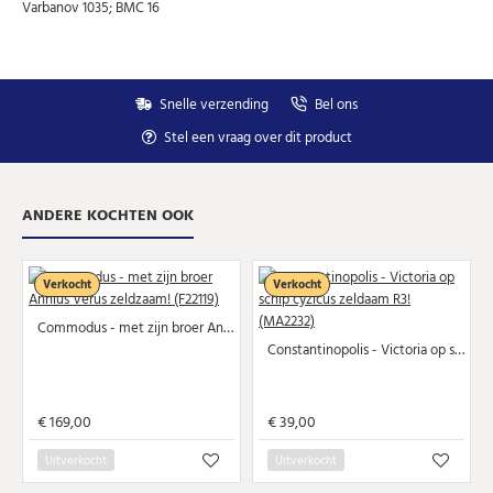
AANMELDEN
Varbanov 1035; BMC 16
email
U kunt zich op elk moment weer afmelden via de nieuwsbrief.
Uw gegevens worden niet gedeeld met derden
Snelle verzending
Bel ons
Niet meer opnieuw tonen.
Stel een vraag over dit product
ANDERE KOCHTEN OOK
Verkocht
Verkocht
Commodus - met zijn broer Annius Verus zeldzaam! (F22119)
Constantinopolis - Victoria op schip cyzicus zeldaam R3! (MA2232)
€ 169,00
€ 39,00
Uitverkocht
Uitverkocht