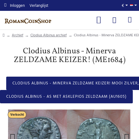
Inloggen
Verlanglijst
€
home
Archief
Clodius Albinus archief
Clodius Albinus - Minerva ZELDZAME KE
Clodius Albinus - Minerva
ZELDZAME KEIZER! (ME1684)
CLODIUS ALBINUS - MINERVA ZELDZAME KEIZER! MOOI ZILVER, 
CLODIUS ALBINUS - AS MET ASKLEPIOS ZELDZAAM (AU1605)
Verkocht