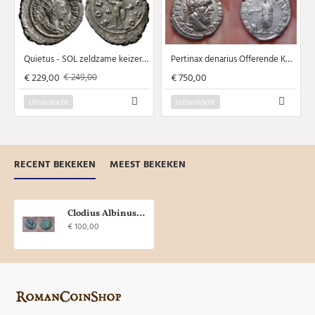
Quietus - SOL zeldzame keizer! (AU24152)
Pertinax denarius Offerende Keizer zeldzaam RR! (A1629)
€ 229,00
€ 750,00
€ 249,00
Uitverkocht
Uitverkocht
RECENT BEKEKEN
MEEST BEKEKEN
Clodius Albinus - Minerva ZELDZAME KEIZER! (ME1684)
€ 100,00