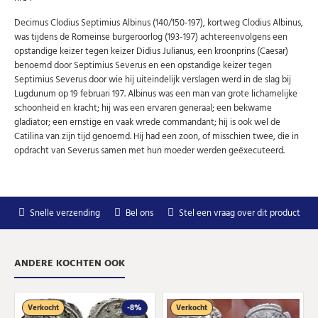
speciale aanbiedingen.
Decimus Clodius Septimius Albinus (140/150-197), kortweg Clodius Albinus,
Uw
was tijdens de Romeinse burgeroorlog (193-197) achtereenvolgens een
AANMELDEN
email
opstandige keizer tegen keizer Didius Julianus, een kroonprins (Caesar)
benoemd door Septimius Severus en een opstandige keizer tegen
Septimius Severus door wie hij uiteindelijk verslagen werd in de slag bij
U kunt zich op elk moment weer afmelden via de nieuwsbrief.
Lugdunum op 19 februari 197. Albinus was een man van grote lichamelijke
Uw gegevens worden niet gedeeld met derden
Niet meer opnieuw tonen.
schoonheid en kracht; hij was een ervaren generaal; een bekwame
gladiator; een ernstige en vaak wrede commandant; hij is ook wel de
Catilina van zijn tijd genoemd. Hij had een zoon, of misschien twee, die in
opdracht van Severus samen met hun moeder werden geëxecuteerd.
Snelle verzending
Bel ons
Stel een vraag over dit product
ANDERE KOCHTEN OOK
Verkocht
-8%
Verkocht