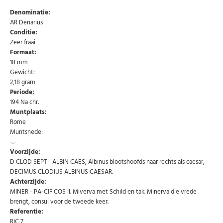
Denominatie:
AR Denarius
Conditie:
Zeer fraai
Formaat:
18 mm
Gewicht:
2,18 gram
Periode:
194 Na chr.
Muntplaats:
Rome
Muntsnede:
-.-
Voorzijde:
D CLOD SEPT - ALBIN CAES, Albinus blootshoofds naar rechts als caesar,
DECIMUS CLODIUS ALBINUS CAESAR.
Achterzijde:
MINER - PA-CIF COS II. Miverva met Schild en tak. Minerva die vrede
Abonneer u op onze nieuwsbrief
brengt, consul voor de tweede keer.
Referentie:
Schrijf u in voor onze gratis nieuwsbrief en ontvang
RIC 7
wekelijks een overzicht van de nieuwste munten en