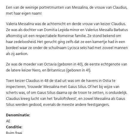
Een van de weinige portretmunten van Messalina, de vrouw van Claudius,
met haar eigen naam!
Valeria Messalina was de achternicht en derde vrouw van keizer Claudius.
Ze was als dochter van Domitia Lepida minor en Valerius Messalla Barbatus
afkomstig uit een respectabele Romeinse familie. Ze stond bekend om
haar zedeloosheid. Het gerucht ging zelfs dat ze een kamertje had in een
bordeel waar ze onder de schuilnaam Lycisca seks had met zoveel mannen
als zij aankon.
Ze was de moeder van Octavia (geboren in 40), de eerste echtgenote van
de latere keizer Nero, en Britannicus (geboren in 41).
Toen keizer Claudius in 48 de stad uit was om de havens in Ostia te
inspecteren, 'trouwde' Messalina met Gaius Silius. Of het bij wijze van
scherts was, of om Gaius Silius daarna op de troon te zetten, is onduidelijk.
Claudius kreeg lucht van het 'bruiloftsfeest', en zowel Messalina als Gaius
Silius werden gedood, evenals de meeste andere feestgangers.
Denominatie:
AE
Conditie:
Ruim fraai