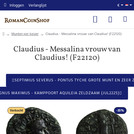
Inloggen
Verlanglijst
€
home
Munten per keizer
Claudius - Messalina vrouw van Claudius! (F22120)
Claudius - Messalina vrouw van
Claudius! (F22120)
SEPTIMIUS SEVERUS - PONTUS TYCHE GROTE MUNT EN ZEER Z
NUS MAXIMUS - KAMPPOORT AQUILEIA ZELDZAAM (JUL2225)
Verkocht
-35%