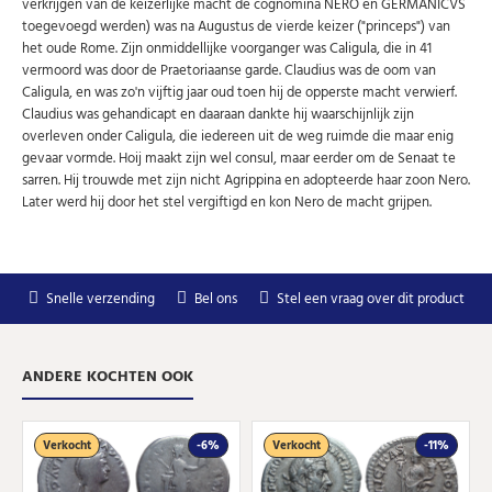
verkrijgen van de keizerlijke macht de cognomina NERO en GERMANICVS
toegevoegd werden) was na Augustus de vierde keizer ("princeps") van
het oude Rome. Zijn onmiddellijke voorganger was Caligula, die in 41
vermoord was door de Praetoriaanse garde. Claudius was de oom van
Caligula, en was zo'n vijftig jaar oud toen hij de opperste macht verwierf.
Claudius was gehandicapt en daaraan dankte hij waarschijnlijk zijn
overleven onder Caligula, die iedereen uit de weg ruimde die maar enig
gevaar vormde. Hoij maakt zijn wel consul, maar eerder om de Senaat te
sarren. Hij trouwde met zijn nicht Agrippina en adopteerde haar zoon Nero.
Later werd hij door het stel vergiftigd en kon Nero de macht grijpen.
Snelle verzending
Bel ons
Stel een vraag over dit product
ANDERE KOCHTEN OOK
Verkocht
-6%
Verkocht
-11%