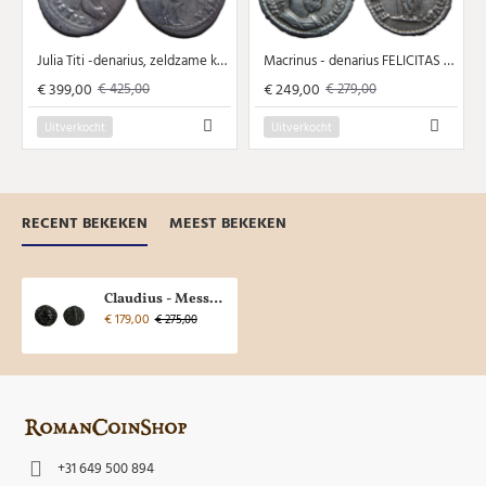
Julia Titi -denarius, zeldzame keizerin! (F2447)
Macrinus - denarius FELICITAS TEMPORVM! (ME2415)
€ 399,00
€ 249,00
€ 425,00
€ 279,00
Uitverkocht
Uitverkocht
RECENT BEKEKEN
MEEST BEKEKEN
Claudius - Messalina vrouw van Claudius! (F22120)
€ 179,00
€ 275,00
+31 649 500 894