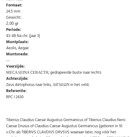
Formaat:
24.5 mm
Gewicht:
2,00 gr
Periode:
43-48 Na chr. (jaar 3)
Muntplaats:
Aeolis, Aegae
Abonneer u op onze nieuwsbrief
Muntsnede:
-.-
Schrijf u in voor onze gratis nieuwsbrief en ontvang
wekelijks een overzicht van de nieuwste munten en
Voorzijde:
speciale aanbiedingen.
ΜΕCΑΛΕΙΝΑ CΕΒΑCΤΗ, gedrapeerde buste naar rechts
Achterzijde:
Uw
AANMELDEN
email
Zeus Aëtophorus naar links, ΑΙΓΑΕΩΝ in het veld.
Referentie:
RPC I 2430
U kunt zich op elk moment weer afmelden via de nieuwsbrief.
Uw gegevens worden niet gedeeld met derden
Niet meer opnieuw tonen.
Tiberius Claudius Caesar Augustus Germanicus of Tiberius Claudius Nero
Caesar Drusus of Claudius Caesar Augustus Germanicus (geboren in 10
v.Chr. als TIBERIVS CLAVDIVS DRVSVS waaraan later, nog vóór het