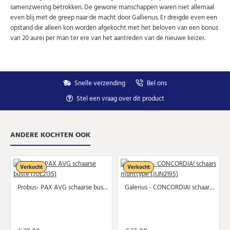
samenzwering betrokken. De gewone manschappen waren niet allemaal
even blij met de greep naar de macht door Gallienus. Er dreigde even een
opstand die alleen kon worden afgekocht met het beloven van een bonus
U kunt zich op elk moment weer afmelden via de nieuwsbrief.
van 20 aurei per man ter ere van het aantreden van de nieuwe keizer.
Uw gegevens worden niet gedeeld met derden
Niet meer opnieuw tonen.
Snelle verzending
Bel ons
Stel een vraag over dit product
ANDERE KOCHTEN OOK
Verkocht
Verkocht
Probus- PAX AVG schaarse buste (JUL2135)
Galerius - CONCORDIA! schaars munttype (JUN2195)