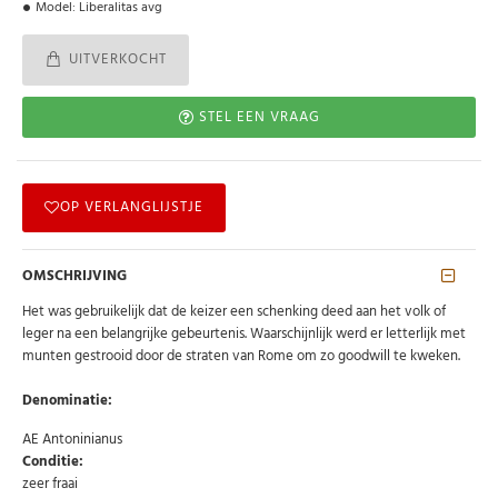
Model:
Liberalitas avg
UITVERKOCHT
STEL EEN VRAAG
OP VERLANGLIJSTJE
OMSCHRIJVING
Het was gebruikelijk dat de keizer een schenking deed aan het volk of
leger na een belangrijke gebeurtenis. Waarschijnlijk werd er letterlijk met
munten gestrooid door de straten van Rome om zo goodwill te kweken.
Denominatie:
AE Antoninianus
Conditie:
zeer fraai