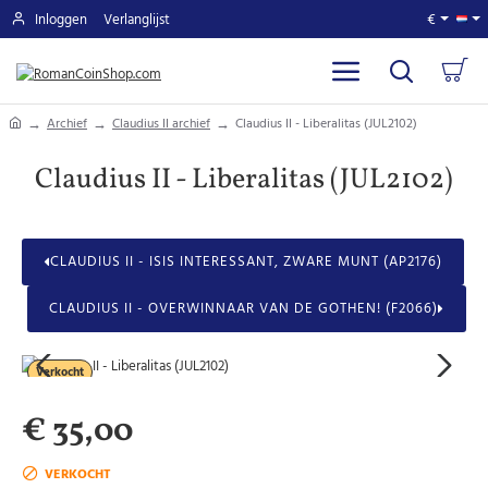
Inloggen
Verlanglijst
€
home
Archief
Claudius II archief
Claudius II - Liberalitas (JUL2102)
Claudius II - Liberalitas (JUL2102)
CLAUDIUS II - ISIS INTERESSANT, ZWARE MUNT (AP2176)
CLAUDIUS II - OVERWINNAAR VAN DE GOTHEN! (F2066)
Verkocht
€ 35,00
VERKOCHT