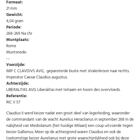
Formaat:
21 mm
Gewicht:
4,04 gram
Periode:
268-269 Na chr
Muntplaats:
Rome
Muntsnede:
-.-
Voorzijde:
IMP C CLAVDIVS AVG, gepansterde buste met stralenkroon naar rechts.
Imperator Caesar Claudius augustus.
Achterzijde:
LIBERALITAS AVG Liberalitas met telraam en hoorn des overvloeds.
Referentie:
RIC V 57
Abonneer u op onze nieuwsbrief
Claudius II werd keizer nadat een groot deel van legerleiding, waaronder
Schrijf u in voor onze gratis nieuwsbrief en ontvang
de commandant van de wacht Aurelius Heraclianus in september 268 in de
wekelijks een overzicht van de nieuwste munten en
speciale aanbiedingen.
nabijheid van Mediolanum (het huidige Milaan) een coup uitvoerde tegen
keizer Gallienus. Meer op de achtergrond waren Claudius en ook de
Uw
toekomstige keizer Aurelianus met grote waarschijnlijkheid ook bij deze
AANMELDEN
email