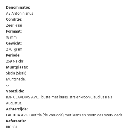
Denominatie:
AE Antoninianus
Conditie:
Zeer Fraai+
Formaat:
18 mm
Gewicht:
2.76 gram
Periode:
269 Na chr
Muntplaats:
Siscia (Sisak)
Muntsnede:
-.-
Voorzijde:
IMP CLAVDIVS AVG, buste met kuras, stralenkroon.Claudius II als
Augustus.
Achterzijde:
LAETITIA AVG Laetitia (de vreugde) met krans en hoorn des overvloeds
Referentie:
RIC 181