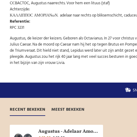
CЄBACTOC, Augustus naarrechts. Voor hem een lituus (staf)
Achterzijde:
ΚΑΛΛΙΠΠΟϹ ΑΜΟΡΙΑΝωΝ. adelaar naar rechts op bliksemschicht, caduceus
Referentie:
RPC 3231
Augustus, de keizer der keizers. Geboren als Octavianus. In 27 voor christus
Julius Caesar. Na de moord op Caesar nam hij het op tegen Brutus en Pompe
de Triumveraat. Dit hield niet stand, Lepidus werd later uit zijn ambt geze
pleegde. Augustus zou het rijk 40 jaar lang met veel succes besturen in goed
in het bijzijn van zijn vrouw Livia.
SN
RECENT BEKEKEN
MEEST BEKEKEN
Augustus - Adelaar Amorium (D2528)