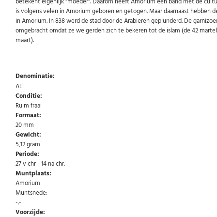
betekent eigenlijk "moeder". Daarom heeft Amorium een band met de cultus
is volgens velen in Amorium geboren en getogen. Maar daarnaast hebben de
in Amorium. In 838 werd de stad door de Arabieren geplunderd. De garniz
omgebracht omdat ze weigerden zich te bekeren tot de islam (de 42 marte
maart).
Denominatie:
AE
Conditie:
Ruim fraai
Formaat:
20 mm
Gewicht:
5,12 gram
Periode:
27 v chr - 14 na chr.
Muntplaats:
Amorium
Muntsnede:
-.-
Voorzijde: