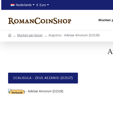
Nederlands
€
Euro
Munten p
home
Munten per keizer
Augustus - Adelaar Amorium (D2528)
A
CALIGULA - ZEUS AEZANIS! (D2527)
Verkocht