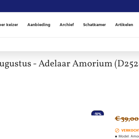
er keizer
Aanbieding
Archief
Schatkamer
Artikelen
ugustus - Adelaar Amorium (D252
-10%
€ 39,00
VERKOCH
Model:
Amor