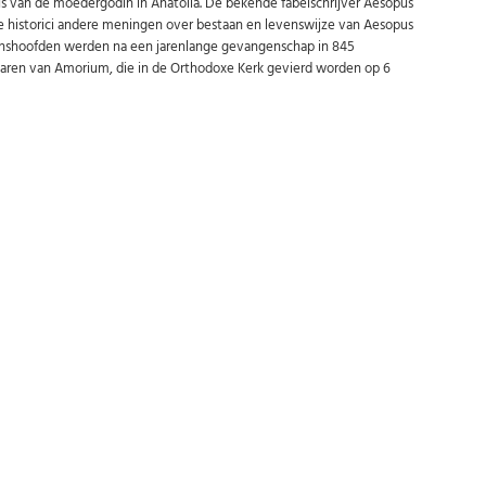
 van de moedergodin in Anatolia. De bekende fabelschrijver Aesopus
 historici andere meningen over bestaan en levenswijze van Aesopus
oenshoofden werden na een jarenlange gevangenschap in 845
laren van Amorium, die in de Orthodoxe Kerk gevierd worden op 6
Abonneer u op onze nieuwsbrief
Schrijf u in voor onze gratis nieuwsbrief en ontvang wekelijks een
overzicht van de nieuwste munten en speciale aanbiedingen.
Uw
AANMELDEN
email
U kunt zich op elk moment weer afmelden via de nieuwsbrief.
Uw gegevens worden niet gedeeld met derden
Niet meer opnieuw tonen.