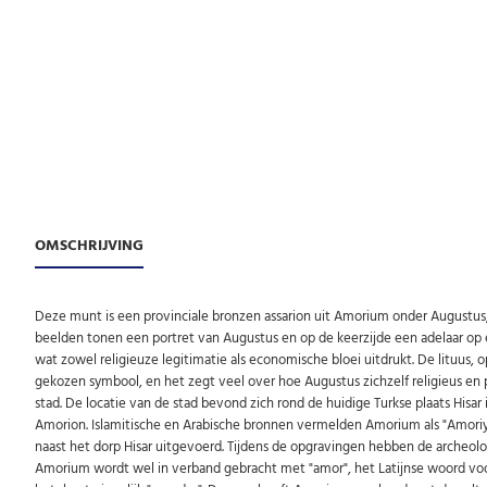
OMSCHRIJVING
Deze munt is een provinciale bronzen assarion uit Amorium onder Augustus,
beelden tonen een portret van Augustus en op de keerzijde een adelaar o
wat zowel religieuze legitimatie als economische bloei uitdrukt. De
lituus,
o
gekozen symbool, en het zegt veel over
hoe Augustus zichzelf religieus en
stad. De locatie van de stad bevond zich rond de huidige Turkse plaats Hisa
Amorion. Islamitische en Arabische bronnen vermelden Amorium als "Amoriyya (عمورية)". De archeologische opgravingen van Amorium
naast het dorp Hisar uitgevoerd. Tijdens de opgravingen hebben de archeo
Amorium wordt wel in verband gebracht met "amor", het Latijnse woord voor '