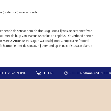
 (godenstaf) over schouder.
 verleende de senaat hem de titel Augustus. Hij was de achteneef van
us, met de hulp van Marcus Antonius en Lepidus. Dit verbond heette
t en Marcus Antonius verslagen waarna hij met Cleopatra zelfmoord
e harmonie met de senaat. Hij overleed op 14 na christus aan diarree
ELLE VERZENDING
BEL ONS
STEL EEN VRAAG OVER DIT P