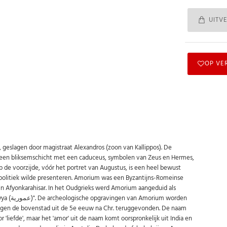
UITV
OP VE
 geslagen door magistraat Alexandros (zoon van Kallippos). De
p een bliksemschicht met een caduceus, symbolen van Zeus en Hermes,
p de voorzijde, vóór het portret van Augustus, is een heel bewust
 politiek wilde presenteren. Amorium
was een Byzantijns-Romeinse
r in Afyonkarahisar. In het Oudgrieks werd Amorium aangeduid als
 worden
logen de bovenstad uit de 5e eeuw na Chr. teruggevonden. De naam
liefde', maar het 'amor' uit de naam komt oorspronkelijk uit India en