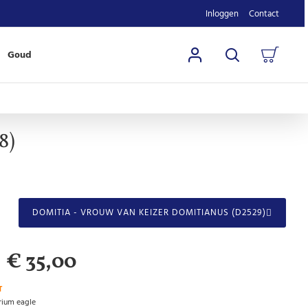
Inloggen
Contact
Goud
8)
DOMITIA - VROUW VAN KEIZER DOMITIANUS (D2529)
€ 35,00
T
ium eagle