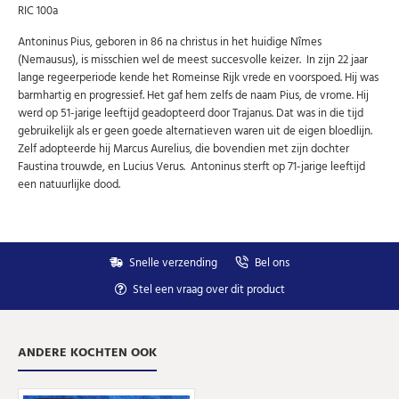
RIC 100a
wekelijks een overzicht van de nieuwste munten en
speciale aanbiedingen.
Antoninus Pius, geboren in 86 na christus in het huidige Nîmes
Uw
(Nemausus), is misschien wel de meest succesvolle keizer. In zijn 22 jaar
AANMELDEN
email
lange regeerperiode kende het Romeinse Rijk vrede en voorspoed. Hij was
barmhartig en progressief. Het gaf hem zelfs de naam Pius, de vrome. Hij
werd op 51-jarige leeftijd geadopteerd door Trajanus. Dat was in die tijd
U kunt zich op elk moment weer afmelden via de nieuwsbrief.
gebruikelijk als er geen goede alternatieven waren uit de eigen bloedlijn.
Uw gegevens worden niet gedeeld met derden
Niet meer opnieuw tonen.
Zelf adopteerde hij Marcus Aurelius, die bovendien met zijn dochter
Faustina trouwde, en Lucius Verus. Antoninus sterft op 71-jarige leeftijd
een natuurlijke dood.
Snelle verzending
Bel ons
Stel een vraag over dit product
ANDERE KOCHTEN OOK