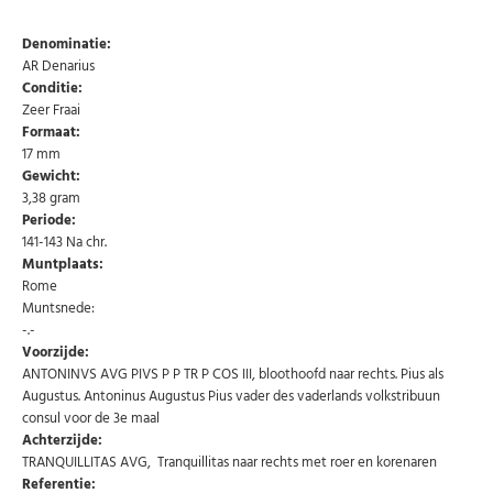
Denominatie:
AR Denarius
Conditie:
Zeer Fraai
Formaat:
17 mm
Gewicht:
3,38 gram
Periode:
141-143 Na chr.
Muntplaats:
Rome
Muntsnede:
-.-
Voorzijde:
ANTONINVS AVG PIVS P P TR P COS III, bloothoofd naar rechts. Pius als
Augustus. Antoninus Augustus Pius vader des vaderlands volkstribuun
consul voor de 3e maal
Achterzijde:
Abonneer u op onze nieuwsbrief
TRANQUILLITAS AVG, Tranquillitas naar rechts met roer en korenaren
Referentie:
Schrijf u in voor onze gratis nieuwsbrief en ontvang