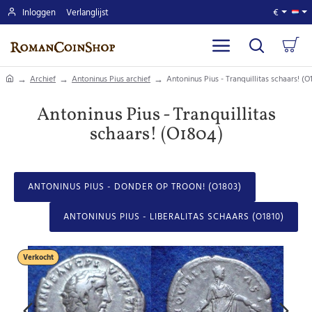
Inloggen
Verlanglijst
€
home
Archief
Antoninus Pius archief
Antoninus Pius - Tranquillitas schaars! (O
Antoninus Pius - Tranquillitas
schaars! (O1804)
ANTONINUS PIUS - DONDER OP TROON! (O1803)
ANTONINUS PIUS - LIBERALITAS SCHAARS (O1810)
Verkocht