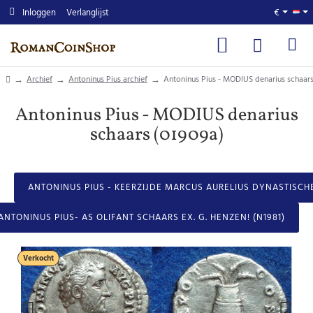
Inloggen
Verlanglijst
€
home
Archief
Antoninus Pius archief
Antoninus Pius - MODIUS denarius schaars
Antoninus Pius - MODIUS denarius
schaars (01909a)
ANTONINUS PIUS - KEERZIJDE MARCUS AURELIUS DYNASTISCHE
ANTONINUS PIUS- AS OLIFANT SCHAARS EX. G. HENZEN! (N1981)
Verkocht