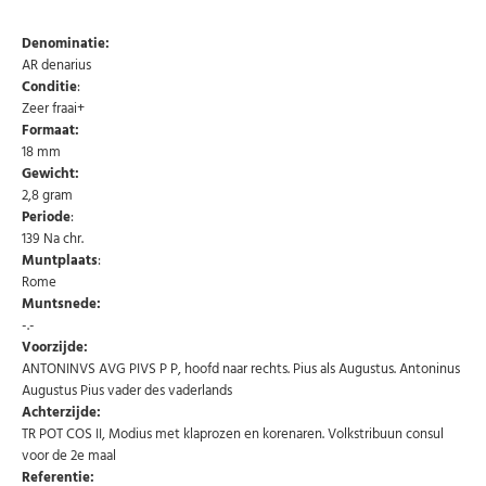
Denominatie:
AR denarius
Conditie
:
Zeer fraai+
Formaat:
18 mm
Gewicht:
2,8 gram
Periode
:
139 Na chr.
Muntplaats
:
Rome
Abonneer u op onze nieuwsbrief
Muntsnede:
-.-
Schrijf u in voor onze gratis nieuwsbrief en ontvang
Voorzijde:
wekelijks een overzicht van de nieuwste munten en
speciale aanbiedingen.
ANTONINVS AVG PIVS P P, hoofd naar rechts. Pius als Augustus. Antoninus
Augustus Pius vader des vaderlands
Uw
Achterzijde:
AANMELDEN
email
TR POT COS II, Modius met klaprozen en korenaren. Volkstribuun consul
voor de 2e maal
Referentie:
U kunt zich op elk moment weer afmelden via de nieuwsbrief.