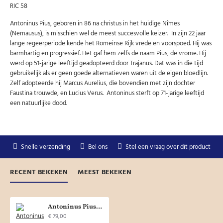
RIC 58
Uw gegevens worden niet gedeeld met derden
Niet meer opnieuw tonen.
Antoninus Pius, geboren in 86 na christus in het huidige Nîmes
(Nemausus), is misschien wel de meest succesvolle keizer. In zijn 22 jaar
lange regeerperiode kende het Romeinse Rijk vrede en voorspoed. Hij was
barmhartig en progressief. Het gaf hem zelfs de naam Pius, de vrome. Hij
werd op 51-jarige leeftijd geadopteerd door Trajanus. Dat was in die tijd
gebruikelijk als er geen goede alternatieven waren uit de eigen bloedlijn.
Zelf adopteerde hij Marcus Aurelius, die bovendien met zijn dochter
Faustina trouwde, en Lucius Verus. Antoninus sterft op 71-jarige leeftijd
een natuurlijke dood.
Snelle verzending
Bel ons
Stel een vraag over dit product
RECENT BEKEKEN
MEEST BEKEKEN
Antoninus Pius - MODIUS denarius schaars (01909a)
€ 79,00