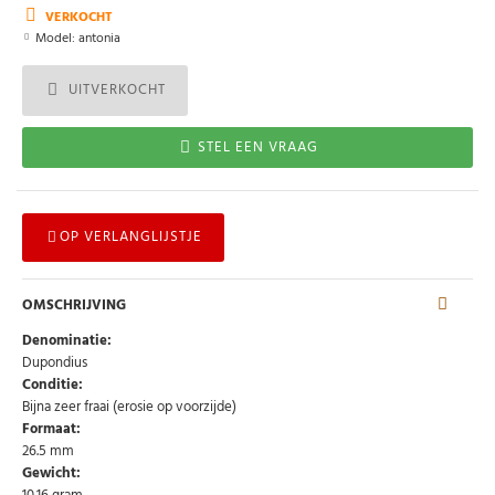
VERKOCHT
Model:
antonia
UITVERKOCHT
STEL EEN VRAAG
OP VERLANGLIJSTJE
OMSCHRIJVING
Denominatie:
Dupondius
Conditie:
Bijna zeer fraai (erosie op voorzijde)
Formaat:
26.5 mm
Gewicht: