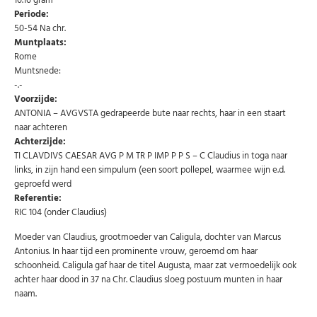
10.16 gram
Periode:
50-54 Na chr.
Muntplaats:
Rome
Muntsnede:
-.-
Voorzijde:
ANTONIA – AVGVSTA gedrapeerde bute naar rechts, haar in een staart
Abonneer u op onze nieuwsbrief
naar achteren
Achterzijde:
Schrijf u in voor onze gratis nieuwsbrief en ontvang
wekelijks een overzicht van de nieuwste munten en
TI CLAVDIVS CAESAR AVG P M TR P IMP P P S – C Claudius in toga naar
speciale aanbiedingen.
links, in zijn hand een simpulum (een soort pollepel, waarmee wijn e.d.
geproefd werd
Uw
AANMELDEN
email
Referentie:
RIC 104 (onder Claudius)
Moeder van Claudius, grootmoeder van Caligula, dochter van Marcus
U kunt zich op elk moment weer afmelden via de nieuwsbrief.
Uw gegevens worden niet gedeeld met derden
Antonius. In haar tijd een prominente vrouw, geroemd om haar
Niet meer opnieuw tonen.
schoonheid. Caligula gaf haar de titel Augusta, maar zat vermoedelijk ook
achter haar dood in 37 na Chr. Claudius sloeg postuum munten in haar
naam.