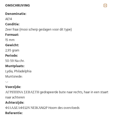
OMSCHRIJVING
Denominatie:
AE14
Abonneer u op onze nieuwsbrief
Conditie:
Zeer fraai (mooi scherp geslagen voor dit type)
Schrijf u in voor onze gratis nieuwsbrief en ontvang
Formaat:
wekelijks een overzicht van de nieuwste munten en
speciale aanbiedingen.
15 mm
Gewicht:
Uw
2,95 gram
AANMELDEN
email
Periode:
50-59 Na chr.
Choose Preferred Language
Muntplaats:
Lydia, Philadelphia
Nederlands
English
Muntsnede:
-.-
Voorzijde:
ΑΓΡΙΠΠΙΝΑ ΣΕΒΑΣΤΗ gedrapeerde bute naar rechts, haar in een staart
U kunt zich op elk moment weer afmelden via de nieuwsbrief.
naar achteren
Uw gegevens worden niet gedeeld met derden
Niet meer opnieuw tonen.
Achterzijde:
ΦΙΛΑΔΕΛΦΕΩΝ ΝΕΙΚΑNΩΡ Hoorn des overvloeds
Referentie: