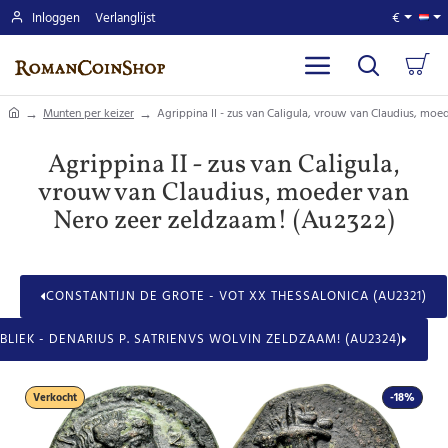
Inloggen
Verlanglijst
€
home
Munten per keizer
Agrippina II - zus van Caligula, vrouw van Claudius, mo
Agrippina II - zus van Caligula,
vrouw van Claudius, moeder van
Nero zeer zeldzaam! (Au2322)
CONSTANTIJN DE GROTE - VOT XX THESSALONICA (AU2321)
LIEK - DENARIUS P. SATRIENVS WOLVIN ZELDZAAM! (AU2324)
Verkocht
-18%