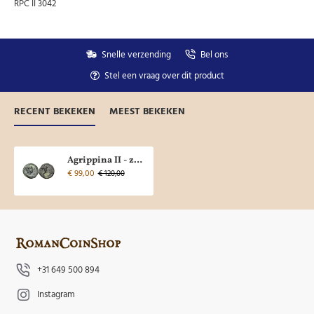
RPC II 3042
Snelle verzending
Bel ons
Stel een vraag over dit product
RECENT BEKEKEN
MEEST BEKEKEN
Agrippina II - zus van Caligula, vrouw van Claudius, moeder van Nero zeer zeldzaam! (Au2322)
€ 99,00
€ 120,00
+31 649 500 894
Instagram