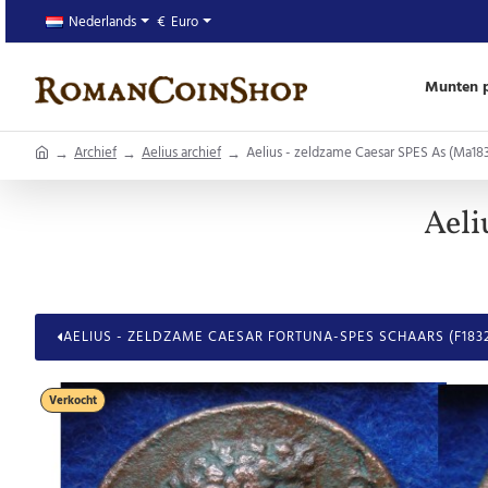
Nederlands
€
Euro
Munten p
home
Archief
Aelius archief
Aelius - zeldzame Caesar SPES As (Ma18
Aeli
AELIUS - ZELDZAME CAESAR FORTUNA-SPES SCHAARS (F183
Verkocht