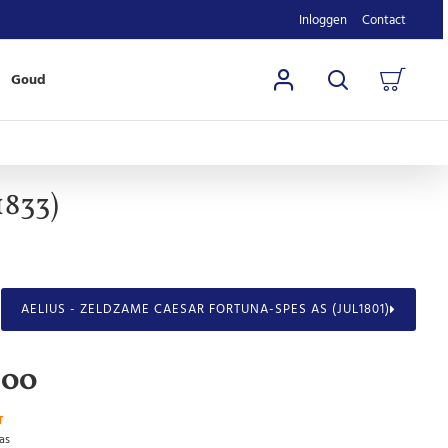
Inloggen
Contact
Goud
1833)
AELIUS - ZELDZAME CAESAR FORTUNA-SPES AS (JUL1801)
,00
T
as