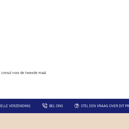
Uw
AANMELDEN
email
U kunt zich op elk moment weer afmelden via de nieuwsbrief.
Uw gegevens worden niet gedeeld met derden
Niet meer opnieuw tonen.
n, consul voor de tweede maal.
ELLE VERZENDING
BEL ONS
STEL EEN VRAAG OVER DIT P