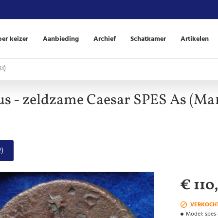
er keizer
Aanbieding
Archief
Schatkamer
Artikelen
33)
us - zeldzame Caesar SPES As (Ma
2)
€ 110
VERKOCH
Model:
spes 