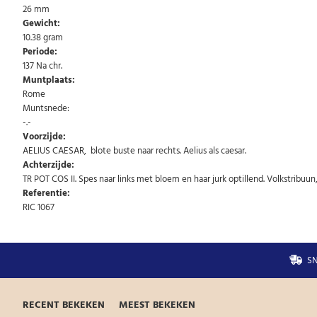
26 mm
Gewicht:
10.38 gram
Periode:
137 Na chr.
Muntplaats:
Rome
Muntsnede:
-.-
Voorzijde:
AELIUS CAESAR, blote buste naar rechts. Aelius als caesar.
Achterzijde:
TR POT COS II. Spes naar links met bloem en haar jurk optillend. Volkstribuu
Referentie:
RIC 1067
SN
RECENT BEKEKEN
MEEST BEKEKEN