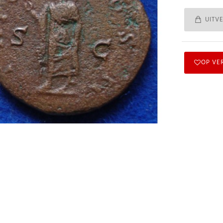
UITV
OP VE
Abonneer u op onze nieuwsbrief
Schrijf u in voor onze gratis nieuwsbrief en ontvang wekelijks een
overzicht van de nieuwste munten en speciale aanbiedingen.