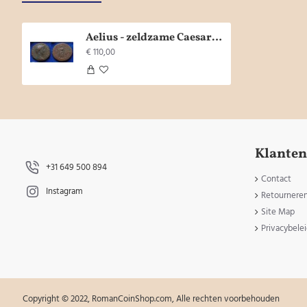
Aelius - zeldzame Caesar SPES As (Ma1833)
€ 110,00
Klanten
+31 649 500 894
Contact
Instagram
Retournere
Site Map
Privacybele
Copyright © 2022, RomanCoinShop.com, Alle rechten voorbehouden