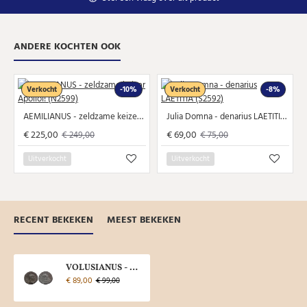
ANDERE KOCHTEN OOK
Verkocht
-10%
Verkocht
-8%
AEMILIANUS - zeldzame keizer ApolloI! (N2599)
Julia Domna - denarius LAETITIA (S2592)
€ 225,00
€ 69,00
€ 249,00
€ 75,00
Uitverkocht
Uitverkocht
RECENT BEKEKEN
MEEST BEKEKEN
VOLUSIANUS - TEMPEL van JUNO! ZELDZAAM (D25106)
€ 89,00
€ 99,00