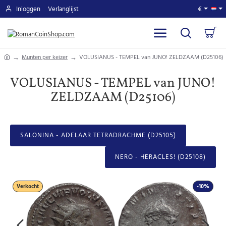
Inloggen
Verlanglijst
€
home
Munten per keizer
VOLUSIANUS - TEMPEL van JUNO! ZELDZAAM (D25106)
VOLUSIANUS - TEMPEL van JUNO!
ZELDZAAM (D25106)
SALONINA - ADELAAR TETRADRACHME (D25105)
NERO - HERACLES! (D25108)
Verkocht
-10%