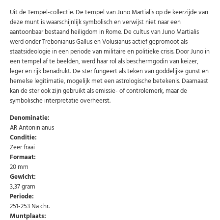
Uit de Tempel-collectie. De tempel van Juno Martialis op de keerzijde van
deze munt is waarschijnlijk symbolisch en verwijst niet naar een
aantoonbaar bestaand heiligdom in Rome. De cultus van Juno Martialis
werd onder Trebonianus Gallus en Volusianus actief gepromoot als
staatsideologie in een periode van militaire en politieke crisis. Door Juno in
een tempel af te beelden, werd haar rol als beschermgodin van keizer,
leger en rijk benadrukt. De ster fungeert als teken van goddelijke gunst en
hemelse legitimatie, mogelijk met een astrologische betekenis. Daarnaast
kan de ster ook zijn gebruikt als emissie- of controlemerk, maar de
symbolische interpretatie overheerst.
Denominatie:
AR Antoninianus
Conditie:
Zeer fraai
Formaat:
20 mm
Gewicht:
3,37 gram
Periode:
251-253 Na chr.
Abonneer u op onze nieuwsbrief
Muntplaats: