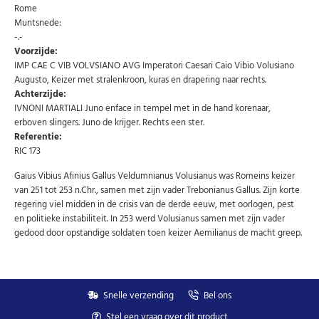
Rome
Schrijf u in voor onze gratis nieuwsbrief en ontvang
Muntsnede:
wekelijks een overzicht van de nieuwste munten en
speciale aanbiedingen.
-.-
Voorzijde:
Uw
IMP CAE C VIB VOLVSIANO AVG Imperatori Caesari Caio Vibio Volusiano
AANMELDEN
email
Augusto, Keizer met stralenkroon, kuras en drapering naar rechts.
Achterzijde:
IVNONI MARTIALI Juno enface in tempel met in de hand korenaar,
U kunt zich op elk moment weer afmelden via de nieuwsbrief.
Uw gegevens worden niet gedeeld met derden
erboven slingers. Juno de krijger. Rechts een ster.
Niet meer opnieuw tonen.
Referentie:
RIC 173
Gaius Vibius Afinius Gallus Veldumnianus Volusianus was Romeins keizer
van 251 tot 253 n.Chr., samen met zijn vader Trebonianus Gallus. Zijn korte
regering viel midden in de crisis van de derde eeuw, met oorlogen, pest
en politieke instabiliteit. In 253 werd Volusianus samen met zijn vader
gedood door opstandige soldaten toen keizer Aemilianus de macht greep.
Snelle verzending
Bel ons
Stel een vraag over dit product